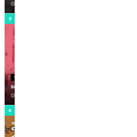
April 1, 2022
0:13
VIDEOS
Support Black Business Wee-kend
April 1, 2022
2:02