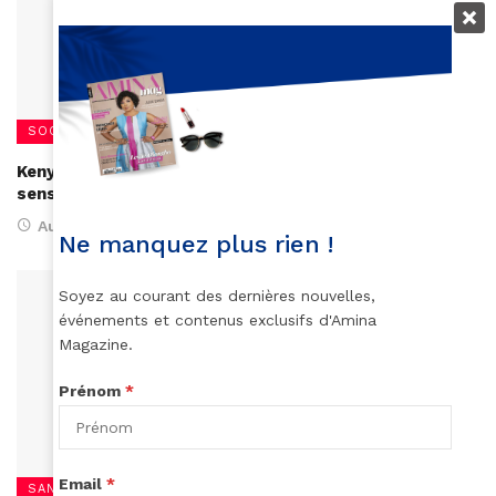
SOCIÉTÉ
Kenya : 5 adolescentes créent une application pour
sensibiliser sur les mutilations génitales
August 1, 2017
Ne manquez plus rien !
Soyez au courant des dernières nouvelles,
événements et contenus exclusifs d'Amina
Magazine.
Prénom
*
Email
*
SANTÉ