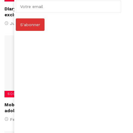
Diaryatou Bah, ambassadrice de la campagne «Alerte
excision»
July 5, 2017
S'abonner
SOCIÉTÉ
Mobilisation contre l'excision : alerter les
adolescentes
February 9, 2017