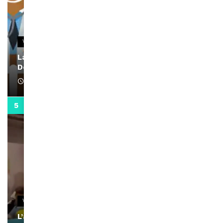
VIDEOS
La rubrique santé speciale coronavirus du
Docteur Makanda
April 1, 2022
0:13
VIDEOS
L’artiste Yoan s’exprime