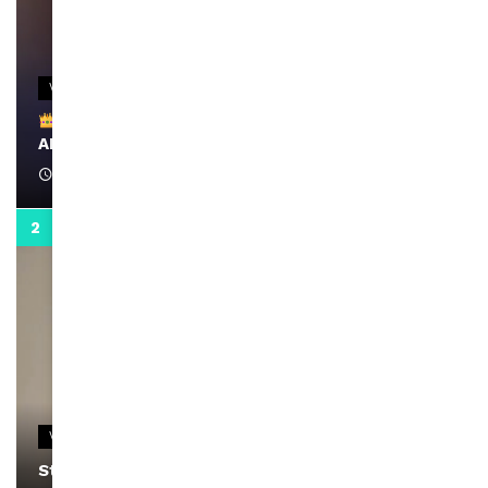
VIDEOS
Remerciements à Ayden pour son message sur
AMINA, le Magazine de la Femme
April 1, 2022
0:13
VIDEOS
Stacy passe un message