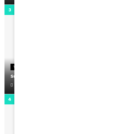
0:13
VIDEOS
Support Black Business Wee-kend
April 1, 2022
2:02