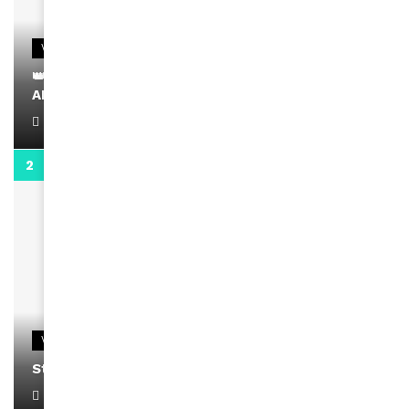
VIDEOS
👑 Remerciements à Ayden pour son message sur
AMINA, le Magazine de la Femme
April 1, 2022
0:13
VIDEOS
Stacy passe un message
April 1, 2022