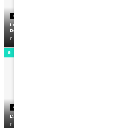
VIDEOS
La rubrique santé speciale coronavirus du
Docteur Makanda
April 1, 2022
0:13
VIDEOS
L’artiste Yoan s’exprime
January 1, 2022