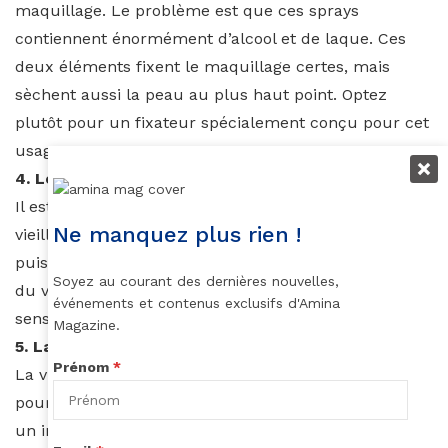
maquillage. Le problème est que ces sprays
contiennent énormément d’alcool et de laque. Ces
deux éléments fixent le maquillage certes, mais
sèchent aussi la peau au plus haut point. Optez
plutôt pour un fixateur spécialement conçu pour cet
usage.
4. Le rétinol
Il est réputé pour lutter contre l’acné et le
Ne manquez plus rien !
vieillissement de la peau. C’est un composant
puissant qui peut aussi s’avérer agressif pour la peau
Soyez au courant des dernières nouvelles,
du visage. Il a tendance à la rendre plus fine et
événements et contenus exclusifs d'Amina
sensible.
Magazine.
5. La vitamine E pure
Prénom
*
La vitamine E est un élément plus que bénéfique
pour le corps. C’est indiscutable! D’ailleurs, elle est
un ingrédient phare dans la composition de