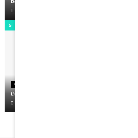
Docteur Makanda
April 1, 2022
0:13
VIDEOS
L’artiste Yoan s’exprime
January 1, 2022