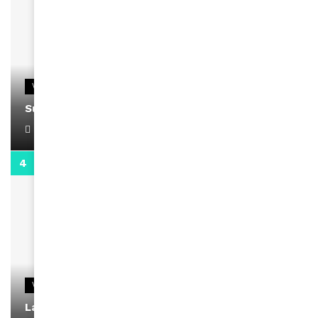
VIDEOS
Support Black Business Wee-kend
April 1, 2022
2:02
VIDEOS
La rubrique santé speciale coronavirus du