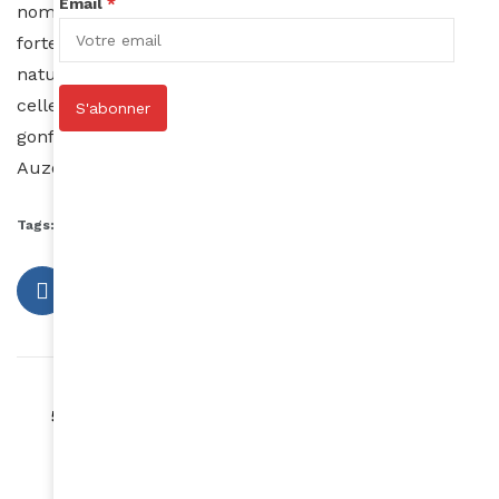
Email
*
nombreux produits cosmétiques. Toutefois, il est
fortement déconseillé de l’appliquer dans son état
naturel, directement sur la peau, et dans ce contexte
celle du visage. Elle est à la base de brûlures, de
S'abonner
gonflements et de rougissement de la peau.
Auzouhat Gnaoré
Tags:
maquillage peau noire
soins peau noire
Article précédent
5 astuces pour ne plus se ronger les ongles
Article suivant
Solange Knowles, une égérie de choix pour