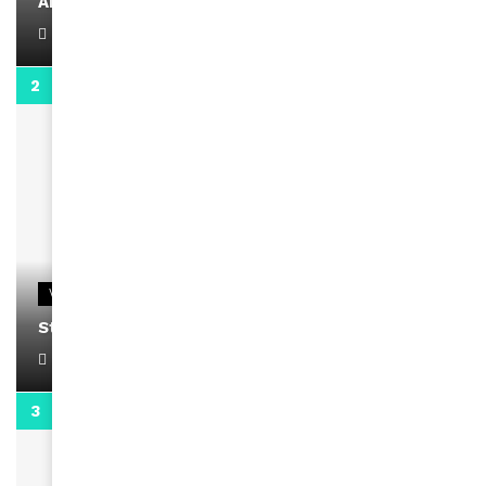
AMINA, le Magazine de la Femme
April 1, 2022
0:13
VIDEOS
Stacy passe un message
April 1, 2022
0:13