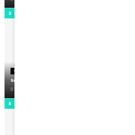
0:13
VIDEOS
Support Black Business Wee-kend
April 1, 2022
2:02