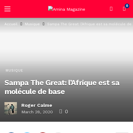
0
Accueil
Musique
Sampa The Great: l’Afrique est sa molécule de
MUSIQUE
Sampa The Great: l’Afrique est sa
molécule de base
Roger Calme
0
March 28, 2020