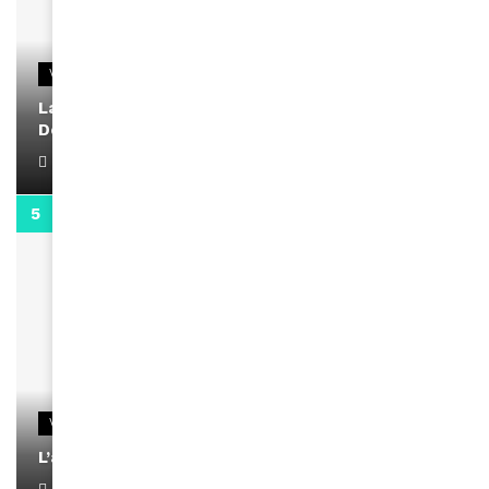
VIDEOS
La rubrique santé speciale coronavirus du
Docteur Makanda
April 1, 2022
0:13
VIDEOS
L’artiste Yoan s’exprime
January 1, 2022