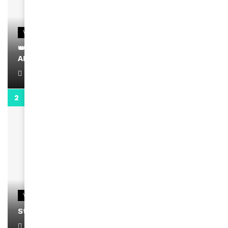
VIDEOS
👑 Remerciements à Ayden pour son message sur
AMINA, le Magazine de la Femme
April 1, 2022
0:13
VIDEOS
Stacy passe un message
April 1, 2022