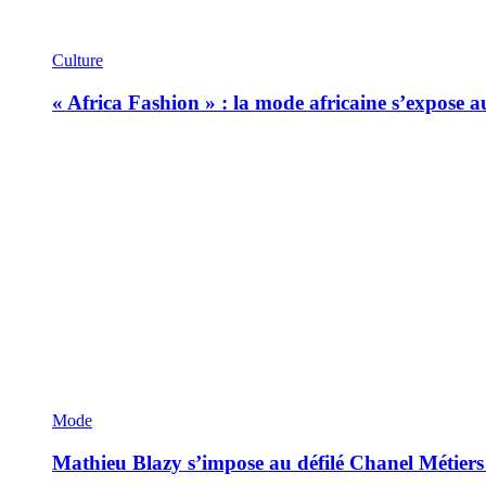
Culture
« Africa Fashion » : la mode africaine s’expose 
Mode
Mathieu Blazy s’impose au défilé Chanel Métiers