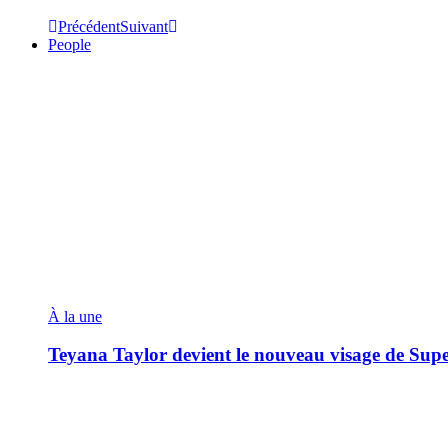
Précédent
Suivant
People
À la une
Teyana Taylor devient le nouveau visage de Sup