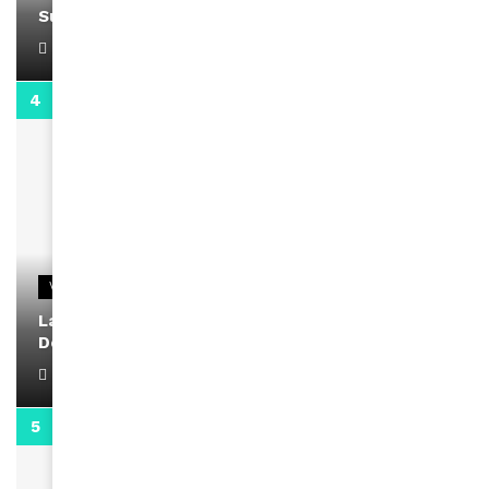
Support Black Business Wee-kend
April 1, 2022
2:02
VIDEOS
La rubrique santé speciale coronavirus du
Docteur Makanda
April 1, 2022
0:13