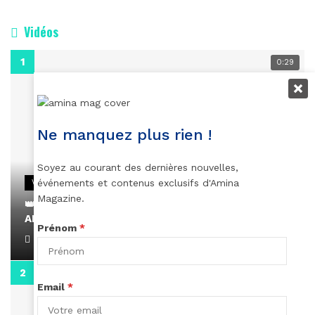
Vidéos
0:29
Ne manquez plus rien !
Soyez au courant des dernières nouvelles,
événements et contenus exclusifs d'Amina
VIDEOS
Magazine.
👑 Remerciements à Ayden pour son message sur
AMINA, le Magazine de la Femme
Prénom
*
April 1, 2022
0:13
Email
*