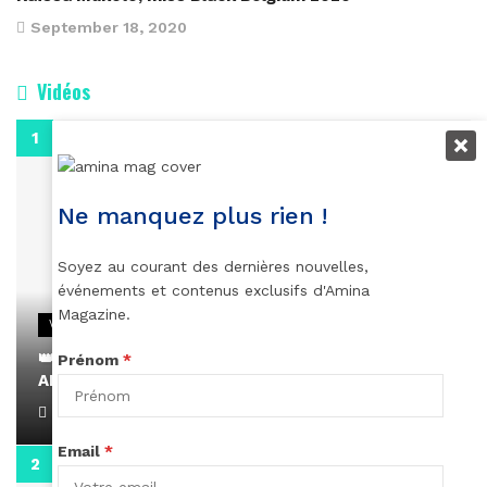
September 18, 2020
Vidéos
0:29
Ne manquez plus rien !
Soyez au courant des dernières nouvelles,
événements et contenus exclusifs d'Amina
Magazine.
VIDEOS
👑 Remerciements à Ayden pour son message sur
Prénom
*
AMINA, le Magazine de la Femme
April 1, 2022
Email
*
0:13