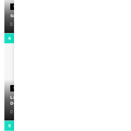
VIDEOS
Support Black Business Wee-kend
April 1, 2022
2:02
VIDEOS
La rubrique santé speciale coronavirus du
Docteur Makanda
April 1, 2022
0:13