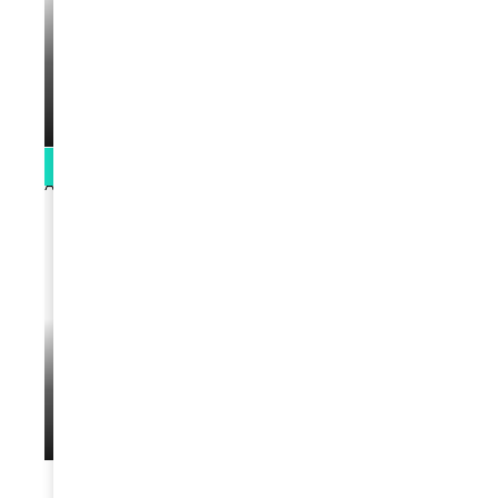
VIDEOS
La rubrique santé speciale coronavirus
du Docteur Makanda
par
Rédaction
April 1, 2022
0:13
VIDEOS
L’artiste Yoan s’exprime
par
Rédaction
January 1, 2022