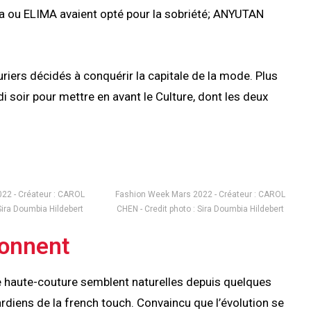
a ou ELIMA avaient opté pour la sobriété; ANYUTAN
uriers décidés à conquérir la capitale de la mode. Plus
i soir pour mettre en avant le Culture, dont les deux
22 - Créateur : CAROL
Fashion Week Mars 2022 - Créateur : CAROL
Sira Doumbia Hildebert
CHEN - Credit photo : Sira Doumbia Hildebert
ionnent
de haute-couture semblent naturelles depuis quelques
ardiens de la french touch. Convaincu que l’évolution se