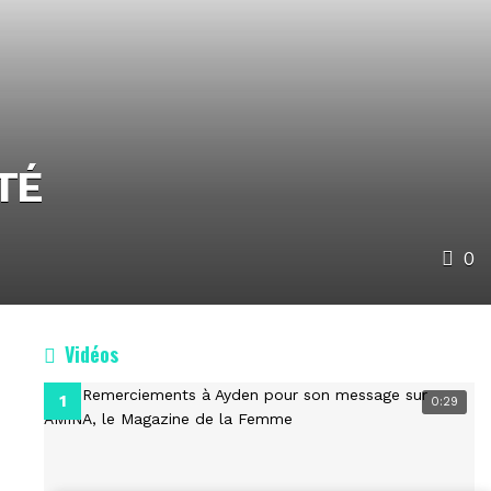
TÉ
0
Vidéos
0:29