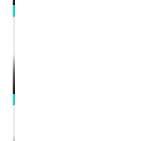
0:13
VIDEOS
Support Black Business Wee-kend
par
Rédaction
April 1, 2022
2:02