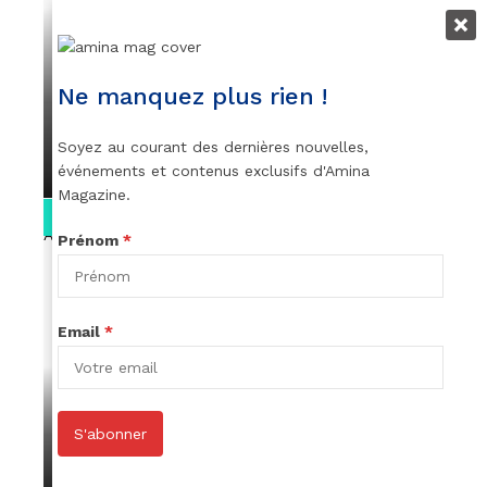
VIDEOS
👑 Remerciements à Ayden pour son
Ne manquez plus rien !
message sur AMINA, le Magazine de la
Femme
Soyez au courant des dernières nouvelles,
par
Rédaction
April 1, 2022
événements et contenus exclusifs d'Amina
Magazine.
0:13
Prénom
*
Email
*
VIDEOS
Stacy passe un message
S'abonner
par
Rédaction
April 1, 2022