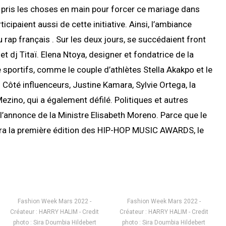
t pris les choses en main pour forcer ce mariage dans
cipaient aussi de cette initiative. Ainsi, l’ambiance
 rap français . Sur les deux jours, se succédaient front
t dj Titaï. Elena Ntoya, designer et fondatrice de la
portifs, comme le couple d’athlètes Stella Akakpo et le
Côté influenceurs, Justine Kamara, Sylvie Ortega, la
ezino, qui a également défilé. Politiques et autres
l’annonce de la Ministre Elisabeth Moreno. Parce que le
era la première édition des HIP-HOP MUSIC AWARDS, le
Fashion Week Mars 2022 -
Fashion Week Mars 2022 -
Créateur : HARRY HALIM - Credit
Créateur : HARRY HALIM - Credit
photo : Sira Doumbia Hildebert
photo : Sira Doumbia Hildebert