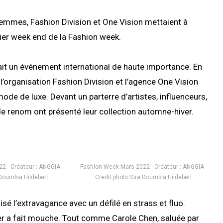
 femmes, Fashion Division et One Vision mettaient à
nier week end de la Fashion week.
it un événement international de haute importance. En
l’organisation Fashion Division et l’agence One Vision
 mode de luxe. Devant un parterre d’artistes, influenceurs,
 de renom ont présenté leur collection automne-hiver.
 - Créateur : ANGGIA -
Fashion Week Mars 2022 - Créateur : ANGGIA -
 Doumbia Hildebert
Credit photo Sira Doumbia Hildebert
isé l’extravagance avec un défilé en strass et fluo.
er a fait mouche. Tout comme Carole Chen, saluée par