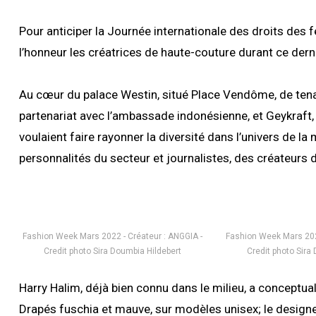
Pour anticiper la Journée internationale des droits des
l’honneur les créatrices de haute-couture durant ce der
Au cœur du palace Westin, situé Place Vendôme, de tena
partenariat avec l’ambassade indonésienne, et Geykraft, 
voulaient faire rayonner la diversité dans l’univers de la
personnalités du secteur et journalistes, des créateurs
Fashion Week Mars 2022 - Créateur : ANGGIA -
Fashion Week Mars 2022
Credit photo Sira Doumbia Hildebert
Credit photo Sira
Harry Halim, déjà bien connu dans le milieu, a conceptual
Drapés fuschia et mauve, sur modèles unisex; le design