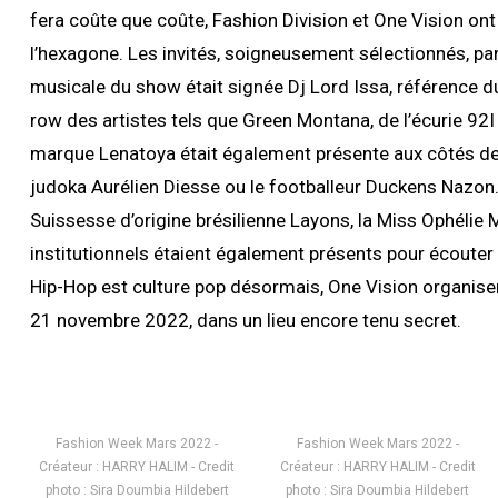
fera coûte que coûte, Fashion Division et One Vision on
l’hexagone. Les invités, soigneusement sélectionnés, parti
musicale du show était signée Dj Lord Issa, référence du
row des artistes tels que Green Montana, de l’écurie 92I e
marque Lenatoya était également présente aux côtés de s
judoka Aurélien Diesse ou le footballeur Duckens Nazon. 
Suissesse d’origine brésilienne Layons, la Miss Ophélie M
institutionnels étaient également présents pour écouter 
Hip-Hop est culture pop désormais, One Vision organis
21 novembre 2022, dans un lieu encore tenu secret.
Fashion Week Mars 2022 -
Fashion Week Mars 2022 -
Créateur : HARRY HALIM - Credit
Créateur : HARRY HALIM - Credit
photo : Sira Doumbia Hildebert
photo : Sira Doumbia Hildebert