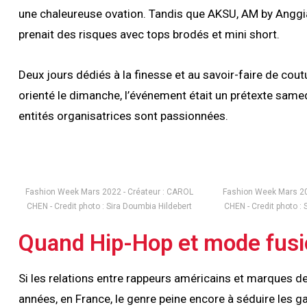
une chaleureuse ovation. Tandis que AKSU, AM by Anggi
prenait des risques avec tops brodés et mini short.
Deux jours dédiés à la finesse et au savoir-faire de cout
orienté le dimanche, l’événement était un prétexte samed
entités organisatrices sont passionnées.
Fashion Week Mars 2022 - Créateur : CAROL
Fashion Week Mars 20
CHEN - Credit photo : Sira Doumbia Hildebert
CHEN - Credit photo : 
Quand Hip-Hop et mode fus
Si les relations entre rappeurs américains et marques 
années, en France, le genre peine encore à séduire les g