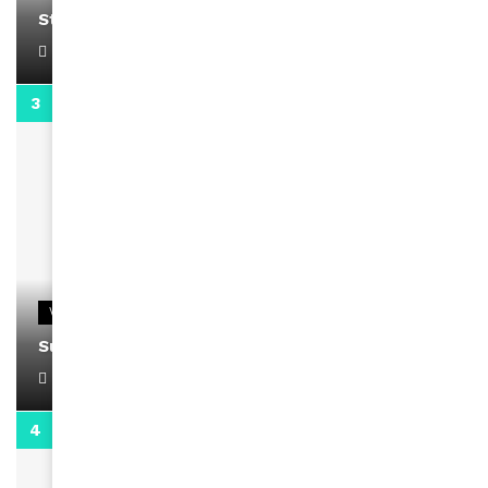
Stacy passe un message
April 1, 2022
0:13
VIDEOS
Support Black Business Wee-kend
April 1, 2022
2:02