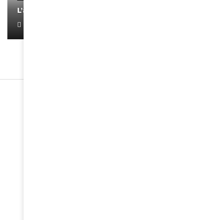
L’artiste Yoan s’exprime
January 1, 2022