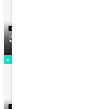
VIDEOS
La rubrique santé speciale coronavirus du
Docteur Makanda
April 1, 2022
0:13
VIDEOS