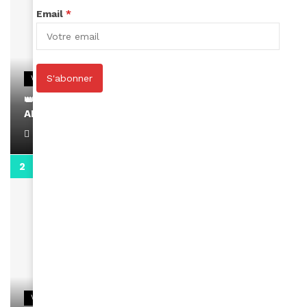
Email
*
S'abonner
VIDEOS
👑 Remerciements à Ayden pour son message sur
AMINA, le Magazine de la Femme
April 1, 2022
0:13
VIDEOS