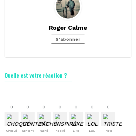
Roger Calme
S'abonner
Quelle est votre réaction ?
0
0
0
0
0
0
0
Choqué
Content
Fâché
Inspiré
Like
LOL
Triste