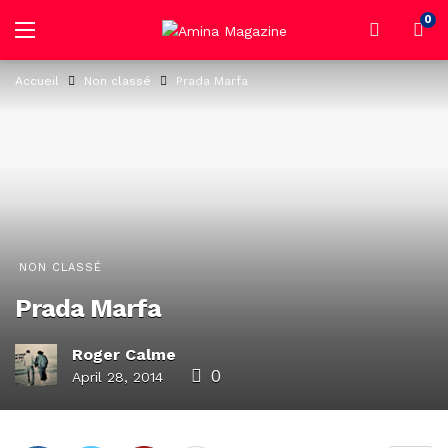
0
Accueil
Non classé
Prada Marfa
NON CLASSÉ
Prada Marfa
Roger Calme
0
April 28, 2014