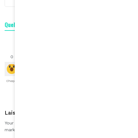
Quelle est votre réaction ?
0
0
0
0
0
0
0
Choqué
Content
Fâché
Inspiré
Like
LOL
Triste
Laisser une réponse
Your email address will not be published.
Required fields are
*
marked