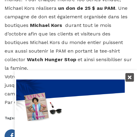
Michael Kors réalisera
un don de 25 $ au PAM
. Une
campagne de don est également organisée dans les
boutiques
Michael Kors
durant tout le mois
d’octobre afin que les clients et visiteurs des
boutiques Michael Kors du monde entier puissent
eux aussi soutenir le PAM en portant le tee-shirt
collector
Watch Hunger Stop
et ainsi sensibiliser sur
la famine.
Votre action peut faire toute la différence. Vous avez
jusqu’au 31 Octobre pour participez à cette
campagne de sensibilisation et de récolte de fonds.
Par Charlotte Seck
Tags:
Campagne
Halle Berry