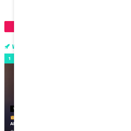
Charger plus d'articles
Vidéos
0:29
VIDEOS
Remerciements à Ayden pour son message sur
AMINA, le Magazine de la Femme