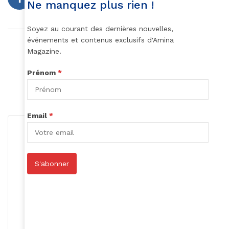
Ne manquez plus rien !
Soyez au courant des dernières nouvelles,
événements et contenus exclusifs d'Amina
Article précédent
Magazine.
À Londres ?
Prénom
*
Article suivant
Omar Sy Frère De Cœur
Email
*
S'abonner
Roger Calme
S'abonner