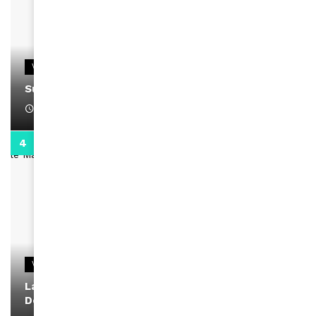
VIDEOS
Support Black Business Wee-kend
April 1, 2022
2:02
VIDEOS
La rubrique santé speciale coronavirus du
Docteur Makanda