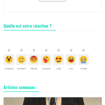
Quelle est votre réaction ?
0
0
0
0
0
0
0
Choqué
Content
Fâché
Inspiré
Like
LOL
Triste
Articles connexes