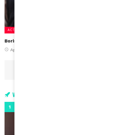
ACTUALITÉS
Boris Johnson sauvé : il sort de soins intensifs !
April 9, 2020
1
2
Suivant
Vidéos
0:29