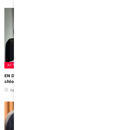
ACTUALITÉS
EN DIRECT – Succès de Didier Raoult : efficacité de la
chloroquine à 91% selon sa dernière étude !
April 9, 2020