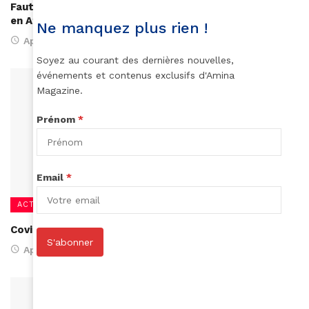
Faut-il croire les prophètes de malheur sur le Covid-19
en Afrique ?
Ne manquez plus rien !
April 14, 2020
Soyez au courant des dernières nouvelles,
événements et contenus exclusifs d'Amina
Magazine.
Prénom
*
Email
*
ACTUALITÉS
Covid-19 : les dix pays les plus touchés en Afrique
S'abonner
April 14, 2020