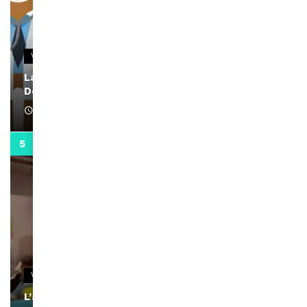
VIDEOS
La rubrique santé speciale coronavirus du
Docteur Makanda
April 1, 2022
0:13
VIDEOS
L’artiste Yoan s’exprime