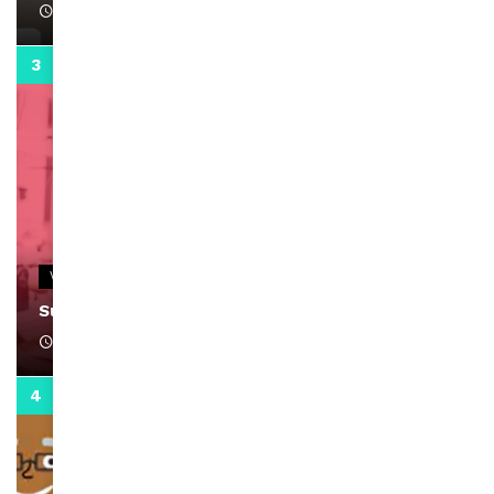
April 1, 2022
0:13
VIDEOS
Support Black Business Wee-kend
April 1, 2022
2:02