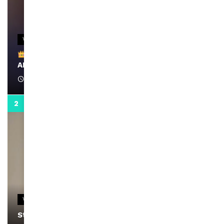
VIDEOS
Remerciements à Ayden pour son message sur
AMINA, le Magazine de la Femme
April 1, 2022
0:13
VIDEOS
Stacy passe un message