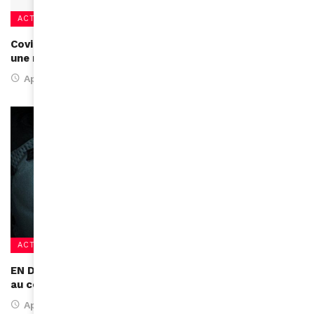
ACTUALITÉS
Covid-19 : Les femmes cheffes de gouvernement ont
une meilleure gestion de l’épidémie !
April 11, 2020
ACTUALITÉS
EN DIRECT – L’Afrique passe le cap des 600 morts dû
au coronavirus
April 10, 2020