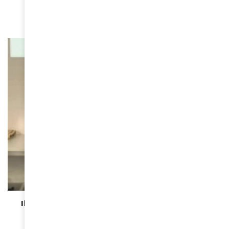
June 3, 2026
ACTUALITÉS
Ibrahima Ba : “Le dialogue des territoires est un
levier d’avenir pour l’Afrique et l’Europe” »
May 26, 2026