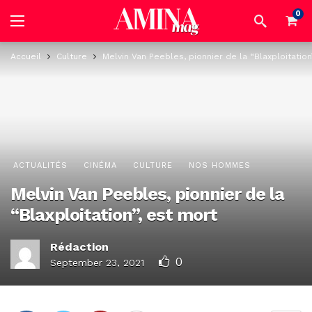
0
Accueil
Culture
Melvin Van Peebles, pionnier de la “Blaxploitation
ACTUALITÉS
CINÉMA
CULTURE
NOS HOMMES
Melvin Van Peebles, pionnier de la
“Blaxploitation”, est mort
Rédaction
0
September 23, 2021