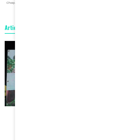
Choqué
Content
Fâché
Inspiré
Like
LOL
Triste
Articles connexes
BEAUTÉ
Le ministère burkinabé de la
Culture suspend tous les
concours de beauté sur son