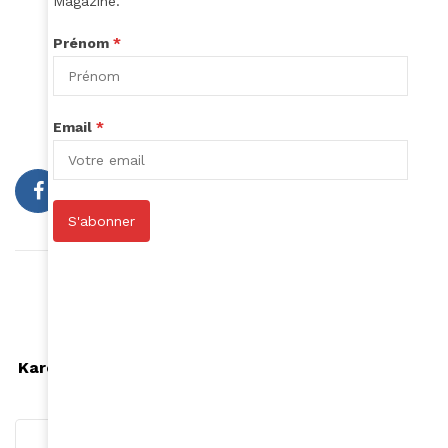
Magazine.
Prénom
*
Email
*
S'abonner
Article précédent
Après 15 ans : LES FUGEES sont de retour !
Article suivant
Kareen Guiock, passionnée d'actu... et de musique