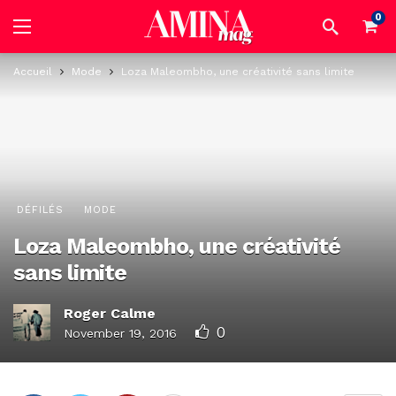
0
Accueil
Mode
Loza Maleombho, une créativité sans limite
DÉFILÉS
MODE
Loza Maleombho, une créativité
sans limite
Roger Calme
0
November 19, 2016