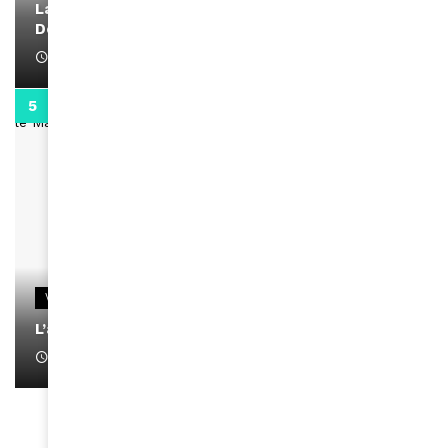
La rubrique santé speciale coronavirus du
Docteur Makanda
April 1, 2022
0:13
VIDEOS
L’artiste Yoan s’exprime
January 1, 2022