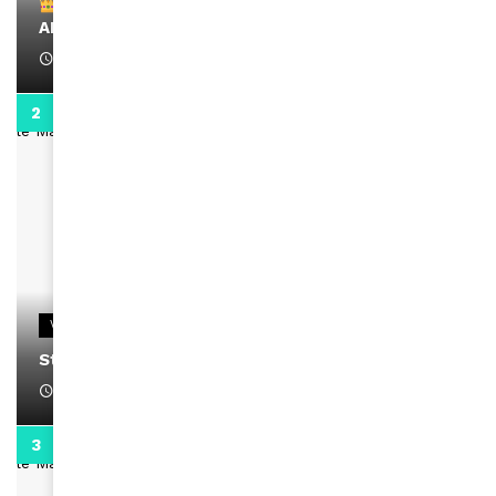
Remerciements à Ayden pour son message sur
AMINA, le Magazine de la Femme
April 1, 2022
0:13
VIDEOS
Stacy passe un message
April 1, 2022
0:13