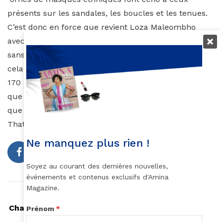
présents sur les sandales, les boucles et les tenues.
C’est donc en force que revient Loza Maleombho
avec les armes qui ont su séduire la première fois,
sans pour autant oublier de les rafraîchir. Ajoutons à
cela sa participation au défilé évènement pour les
170 ans de la marque Vlisco et nous pouvons dire
que 2016 fut pour la jeune styliste une année plus
que bien remplie.
Thatoux J. Gnaoré
Ne manquez plus rien !
Soyez au courant des dernières nouvelles,
événements et contenus exclusifs d'Amina
Magazine.
Article précédent
Charlotte Dipanda, la voix en or de l’hymne officiel
Prénom
*
de la CAN Féminine Cameroun 2016