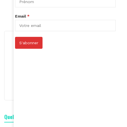
Article suivant
4 bonnes raisons d'utiliser un primer
Email
*
S'abonner
Roger Calme
S'abonner
Quelle est votre réaction ?