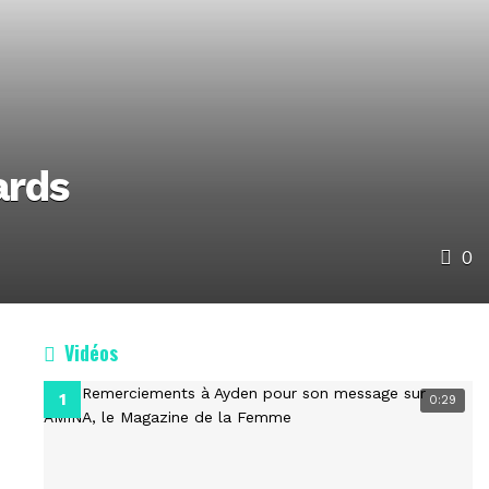
ards
0
Vidéos
0:29