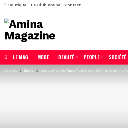
Boutique
Le Club Amina
Contact
LE MAG
MODE
BEAUTÉ
PEOPLE
SOCIÉTÉ
Accueil
Mode
Les perles du Tapis Rouge des 60ème Grammy A