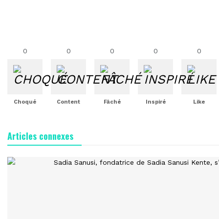
0
0
0
0
0
Choqué
Content
Fâché
Inspiré
Like
Articles connexes