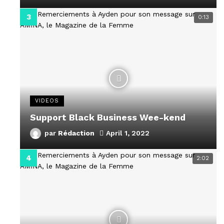
0:13
VIDEOS
Support Black Business Wee-kend
par
Rédaction
April 1, 2022
2:02