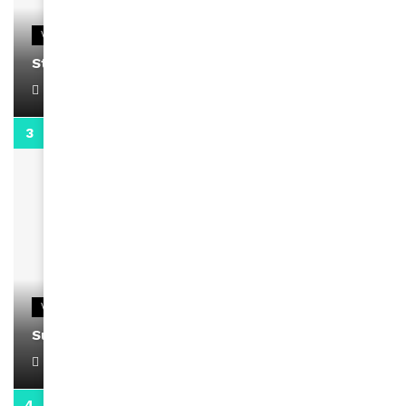
VIDEOS
Stacy passe un message
April 1, 2022
0:13
VIDEOS
Support Black Business Wee-kend
April 1, 2022
2:02