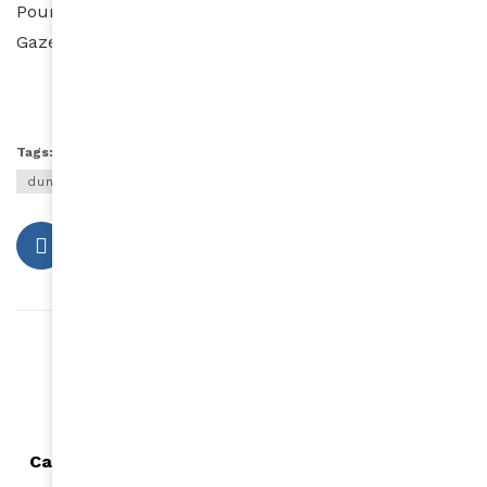
Pour découvrir et soutenir l’association Cœur de
Gazelles :
Soutenir l’association
Tags:
100% feminin
cœur de Gazelles
dunes de Merzouga
Rallye des Gazelles
sportives
Article précédent
Découvrez le palmarès du 41e Festival
international de cinéma Vues d’Afrique
Article suivant
Cannes 2025 Karine Barclais : "Nous sommes en
train de réécrire les règles"