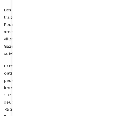
Des microchirurgies sont réalisées sur place pour
traiter par exemple des lipomes kystes ou brûlures.
Pour des opérations plus lourdes, les patients sont
amenés dans des hôpitaux situés dans des grandes
villes comme Meknès ou Casablanca. Cœur des
Gazelles prend en charge les frais de transports et le
suivi des soins.
Parmi les pôles les plus remarquables,
le pôle
optique
impressionne particulièrement. Les patients
peuvent faire contrôler leur vue et repartir
immédiatement avec une paire de lunettes adaptée.
Sur place, un stock impressionnant comprenant
deux montures : une pour adulte et une pour enfant.
Grâce au partenariat avec la
Fondation Krys
,