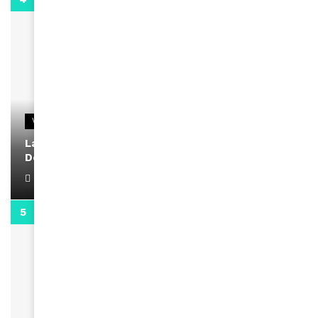
VIDEOS
La rubrique santé speciale coronavirus du
Docteur Makanda
April 1, 2022
0:13