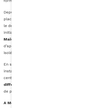
formidable engagement humanitaire.
Depuis 2001, l’association
Cœur des Gazelles
met en
place une caravane médicale itinérante qui sillonne
le désert marocain pendant la compétition. Cette
initiative humanitaire, financée en partie par
Maïenga
, l’agence organisatrice du rallye, permet
d’apporter gratuitement des soins à des villages
isolés du sud marocain.
En s’appuyant sur la logistique du rallye, la caravane
installe durant la période du rallye un véritable
centre médical qui se déplace sur
quatre sites
différents
, apportant des soins gratuits à des milliers
de personnes.
A Merzouga
,
900 patients
ont été accueillis en une