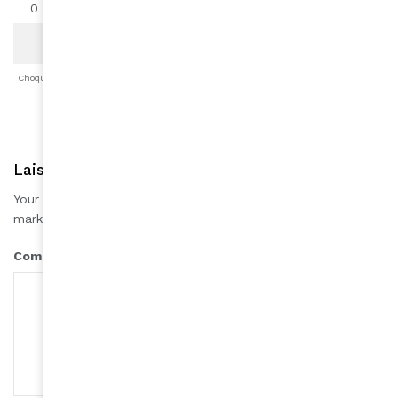
0
0
0
0
0
0
0
Choqué
Content
Fâché
Inspiré
Like
LOL
Triste
Laisser une réponse
Your email address will not be published.
Required fields are
*
marked
*
Comment