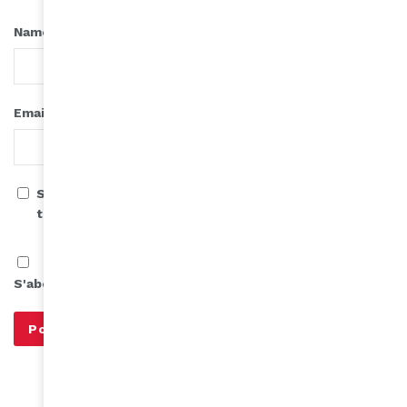
*
Name
*
Email
Save my name, email, and website in this browser for
the next time I comment.
S'abonner à notre infolettre