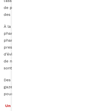
l’association a pu se doter cette année d’une machine
de pointe, capable de moduler les verres en fonction
des montures.
À la fin du parcours, les patients se rendent au pôle
pharmacie, ultime étape du circuit médical. Là, le
pharmacien en chef vérifie minutieusement les
prescriptions inscrites sur le bordereau de suivi afin
d’éviter toute contre-indication. Plus de 2 000 boîtes
de médicaments, fabriquées localement au Maroc,
sont ainsi délivrées gratuitement chaque année.
Des fauteuils roulants, et des dons offerts par les
gazelles elles-mêmes (vêtements chauds, jouets
pour enfants…), complètent cet élan de générosité.
Un impact qui dépasse les dunes