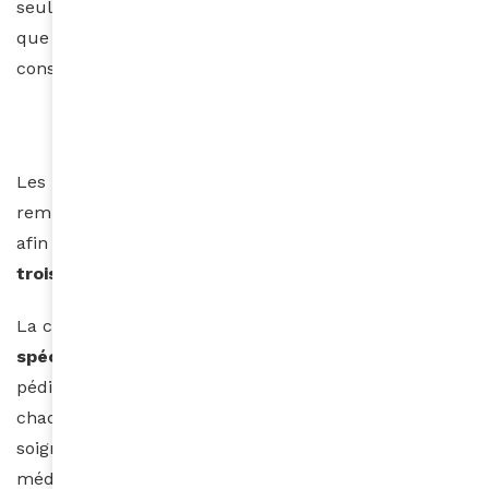
seule journée. Des chiffres éloquents, quand on sait
que plus de 80 % d’entre eux n’avaient jamais
consulté de médecin auparavant.
Les patients sont reçus par des infirmiers pour
remplir leur fiche de suivi, identifier leurs maux et
afin de les rediriger vers les spécialistes. Jusqu’à
trois consultations par personne
sont possibles.
La caravane permet aux villageois l’accès à
plusieurs
spécialités médicales
: médecine générale,
pédiatrie, gynécologie, dermatologie, ophtalmologie…
chaque année, ce sont 2 000 villageois qui sont
soignés grâce à ce dispositif unique et à tous ces
médecins/infirmiers bénévoles.