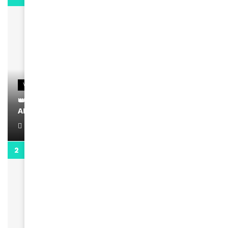
VIDEOS
👑 Remerciements à Ayden pour son message sur
AMINA, le Magazine de la Femme
April 1, 2022
0:13