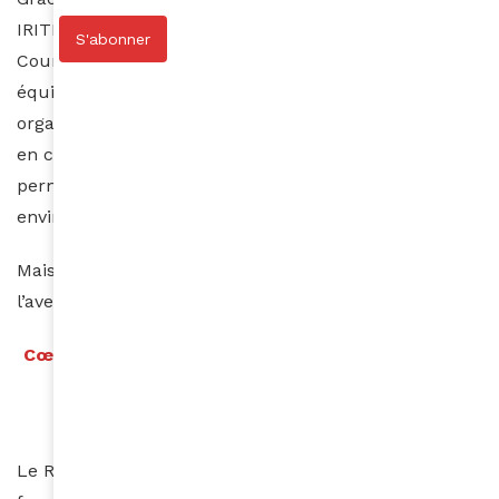
IRITRACK installé sur les véhicules, l’équipe du PC
S'abonner
Course suit en temps réel les déplacements des
équipages, communiquent avec les pilotes
organisateurs qui peuvent ainsi intervenir rapidement
en cas de besoin. Une sécurité indispensable pour
permettre aux gazelles de se dépasser dans cet
environnement atypique.
Mais le rallye ne s’arrête pas à la performance et à
l’aventure.
Cœur des Gazelles : soigner là où personne ne va
Le Rallye Aïcha des Gazelles, c’est aussi un