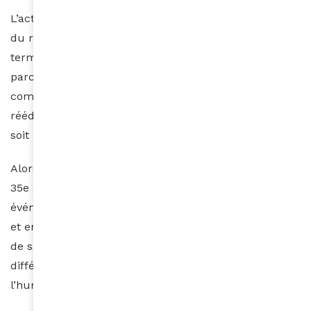
L’action de
Cœur des Gazelles
ne s’arrête pas à la fin
du rallye. Les patients nécessitant un suivi à long
terme sont accompagnés tout au long de leur
parcours médical, qu’il s’agisse d’examens
complémentaires, d’opérations, de traitements ou de
rééducation. L’association veille à ce que personne ne
soit laissé de côté.
Alors que le Rallye s’apprête à célébrer en 2026 son
35e anniversaire, il prouve, année après année, qu’un
événement sportif peut allier performance, sororité
et engagement social. Une aventure où chaque grain
de sable compte, où chaque geste solidaire fait la
différence. Et où, au-delà de la compétition, c’est
l’humanité qui gagne.