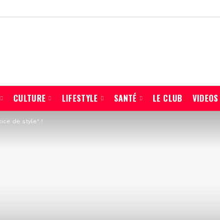
CULTURE
LIFESTYLE
SANTÉ
LE CLUB
VIDEOS
ice de style" !