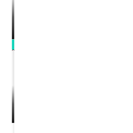
VIDEOS
La rubrique santé speciale coronavirus
du Docteur Makanda
par
Rédaction
April 1, 2022
0:13
VIDEOS
L’artiste Yoan s’exprime
par
Rédaction
January 1, 2022