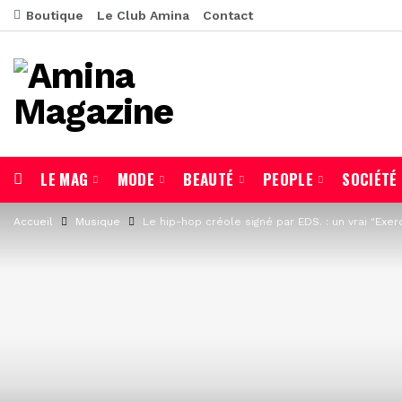
Boutique
Le Club Amina
Contact
LE MAG
MODE
BEAUTÉ
PEOPLE
SOCIÉTÉ
Accueil
Musique
Le hip-hop créole signé par EDS. : un vrai "Exerc