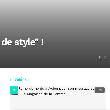
de style" !
0
Vidéos
0:29