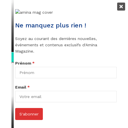
VIDEOS
👑 Remerciements à Ayden pour son
Ne manquez plus rien !
message sur AMINA, le Magazine de la
Femme
Soyez au courant des dernières nouvelles,
par
Rédaction
April 1, 2022
événements et contenus exclusifs d'Amina
Magazine.
0:13
Prénom
*
Email
*
VIDEOS
Stacy passe un message
S'abonner
par
Rédaction
April 1, 2022