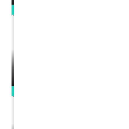
0:13
VIDEOS
Support Black Business Wee-kend
par
Rédaction
April 1, 2022
2:02