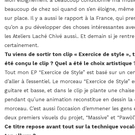
Mon éloignement a beaucoup conditionné ma musique
beaucoup de chez soi quand on s’en éloigne, même 
sur place. Il y a aussi le rapport à la France, qui pr
qu’on a pu développer des choses intéressantes 
les Ateliers Laché Chivé aussi.. Et demain si je rentr
certainement.
Tu viens de sortir ton clip « Exercice de style »
été conçu le clip ? Quel a été le choix artistique 
Tout mon EP “Exercice de Style” est basé sur un cer
d’aller à l’essentiel. Le morceau “Exercice de Style” 
guitare et basse, et dans le clip je plante une chai
pendant qu’une animation reconstitue en dessin la cov
morceau. C’est aussi l’occasion d’emmener les gens e
deux premiers visuels du projet, “Massive” et “Pawòl”
Ce titre repose avant tout sur la technique vocal