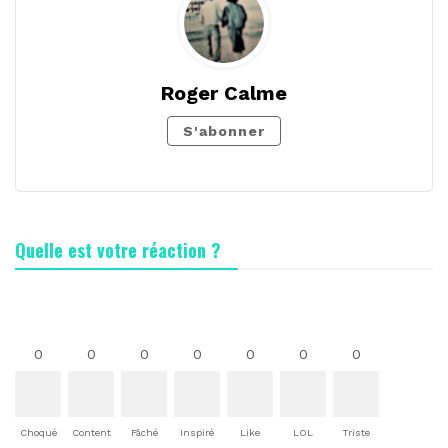
Roger Calme
S'abonner
Quelle est votre réaction ?
0
0
0
0
0
0
0
Choqué
Content
Fâché
Inspiré
Like
LOL
Triste