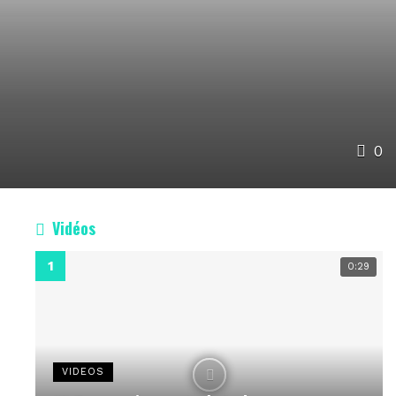
0
Vidéos
0:29
VIDEOS