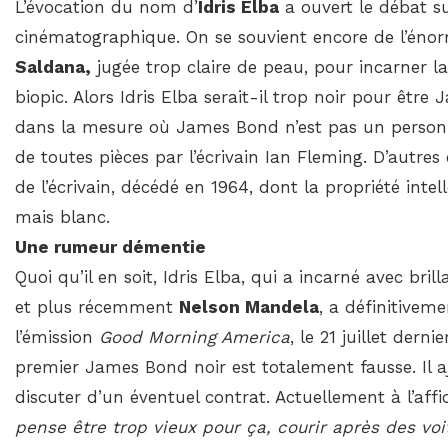
L’évocation du nom d’
Idris Elba
a ouvert le débat sur
cinématographique. On se souvient encore de l’éno
Saldana,
jugée trop claire de peau, pour incarner l
biopic. Alors Idris Elba serait-il trop noir pour êt
dans la mesure où James Bond n’est pas un personn
de toutes pièces par l’écrivain Ian Fleming. D’autres
de l’écrivain, décédé en 1964, dont la propriété inte
mais blanc.
Une rumeur démentie
Quoi qu’il en soit, Idris Elba, qui a incarné avec br
et plus récemment
Nelson Mandela
, a définitivem
l’émission
Good Morning America
, le 21 juillet derni
premier James Bond noir est totalement fausse. Il a
discuter d’un éventuel contrat. Actuellement à l’aff
pense être trop vieux pour ça, courir après des voit