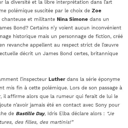
 la diversité et la libre interprétation dans l’art
rme polémique suscitée par le choix de
Zoe
a chanteuse et militante
Nina Simone
dans un
re James Bond? Certains n’y voient aucun inconvénient
age historique mais un personnage de fiction, créé
 en revanche appellent au respect strict de l’œuvre
llectuelle décrit un James Bond certes, britannique
illamment l’inspecteur
Luther
dans la série éponyme
ent mis fin à cette polémique. Lors de son passage à
er, il affirme alors que la rumeur qui ferait de lui le
joute n’avoir jamais été en contact avec Sony pour
iche de
Bastille Day
, Idris Elba déclare alors :
“Je
ures, des filles, des martinis!”