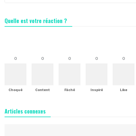
Quelle est votre réaction ?
0
0
0
0
0
Choqué
Content
Fâché
Inspiré
Like
Articles connexes