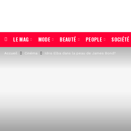
LE MAG
MODE
BEAUTÉ
PEOPLE
SOCIÉTÉ
Accueil
Cinéma
Idris Elba dans la peau de James Bond?