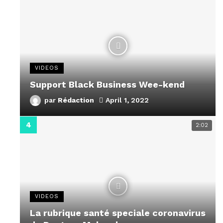
VIDEOS
Support Black Business Wee-kend
par
Rédaction
April 1, 2022
2:02
VIDEOS
La rubrique santé speciale coronavirus