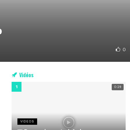
p
0
Vidéos
0:29
VIDEOS