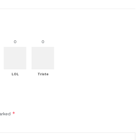
0
0
LOL
Triste
*
marked