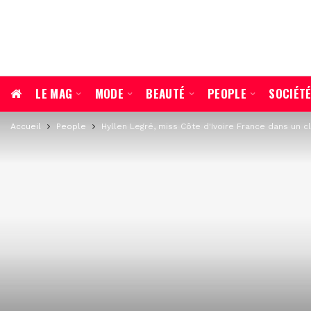
LE MAG
MODE
BEAUTÉ
PEOPLE
SOCIÉT
Accueil
People
Hyllen Legré, miss Côte d'Ivoire France dans un cl