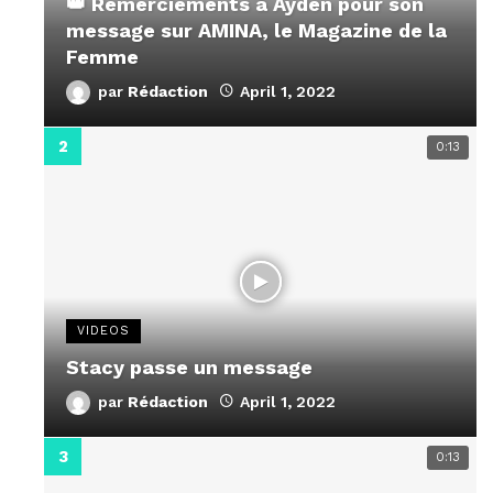
👑 Remerciements à Ayden pour son
message sur AMINA, le Magazine de la
Femme
par
Rédaction
April 1, 2022
0:13
VIDEOS
Stacy passe un message
par
Rédaction
April 1, 2022
0:13