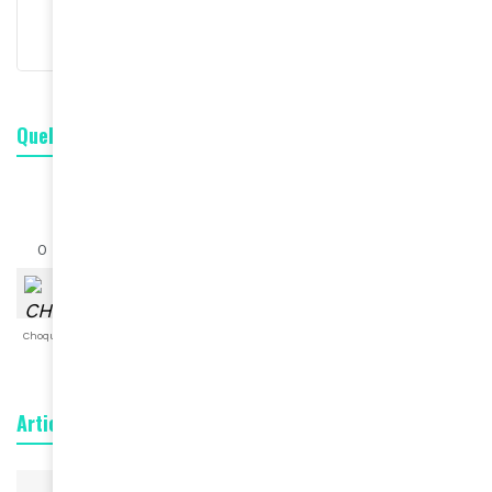
S'abonner
Quelle est votre réaction ?
0
0
0
0
0
0
0
Choqué
Content
Fâché
Inspiré
Like
LOL
Triste
Articles connexes