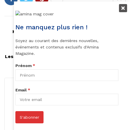
Article précédent
Ne manquez plus rien !
Kehinde Wiley, le choix audacieux de Barack
Obama pour son portrait officiel
Soyez au courant des dernières nouvelles,
événements et contenus exclusifs d'Amina
Article suivant
Magazine.
Les différents types de traitement protéinés pour
les cheveux de type africain
Prénom
*
Email
*
S'abonner
Roger Calme