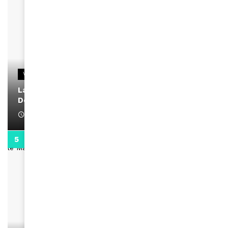
VIDEOS
La rubrique santé speciale coronavirus du
Docteur Makanda
April 1, 2022
0:13