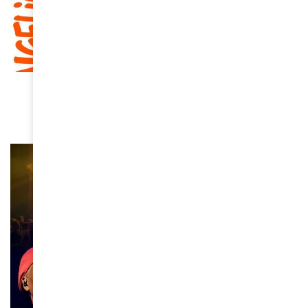
CULTURE
“Hope!!”, le nouvel album d’Angélique Kidjo
March 18, 2026