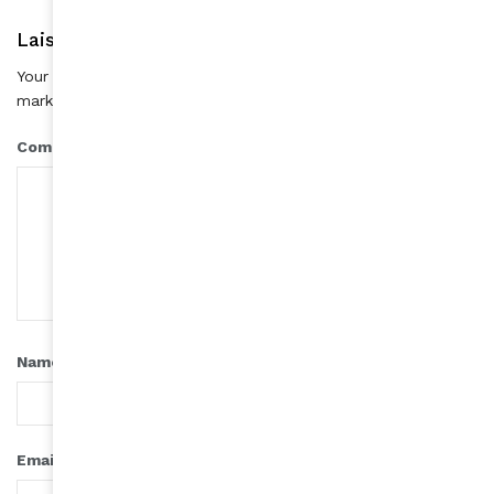
Laisser une réponse
Your email address will not be published.
Required fields are
*
marked
*
Comment
*
Name
*
Email