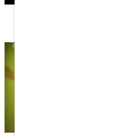
MUSIQUE
Cowboy Carter, la tournée sacre au Stade de
France
July 15, 2025
MUSIQUE