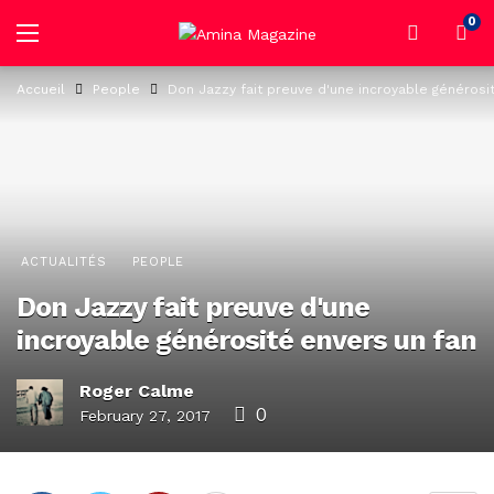
0
Accueil
People
Don Jazzy fait preuve d'une incroyable générosi
ACTUALITÉS
PEOPLE
Don Jazzy fait preuve d'une
incroyable générosité envers un fan
Roger Calme
0
February 27, 2017