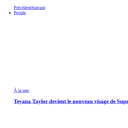
Précédent
Suivant
People
À la une
Teyana Taylor devient le nouveau visage de Sup