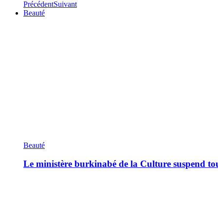
Précédent
Suivant
Beauté
Beauté
Le ministère burkinabé de la Culture suspend tous