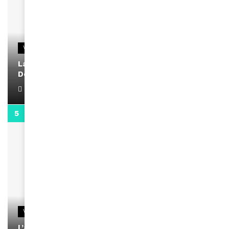
VIDEOS
La rubrique santé speciale coronavirus du
Docteur Makanda
April 1, 2022
0:13
VIDEOS
L’artiste Yoan s’exprime