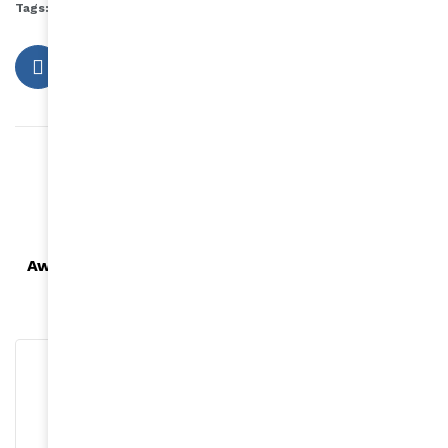
Tags:
Cindy Bruna
Engagement féminin
Article précédent
Covid-19 : le point dans les différents pays
d'Afrique francophone
Article suivant
Awra Amba, le village éthiopien où la femme est
reine