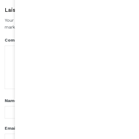
Laisser une réponse
Your email address will not be published.
Required fields are
*
marked
*
Comment
*
Name
*
Email