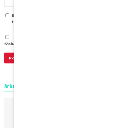
Save my name, email, and website in this browser for
the next time I comment.
S'abonner à notre infolettre
Articles connexes