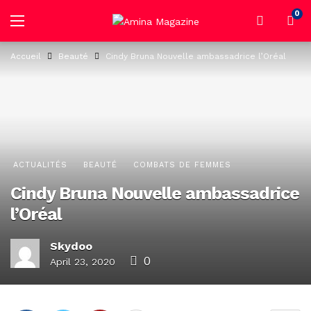
0
Accueil
Beauté
Cindy Bruna Nouvelle ambassadrice l’Oréal
ACTUALITÉS
BEAUTÉ
COMBATS DE FEMMES
Cindy Bruna Nouvelle ambassadrice
l’Oréal
Skydoo
0
April 23, 2020