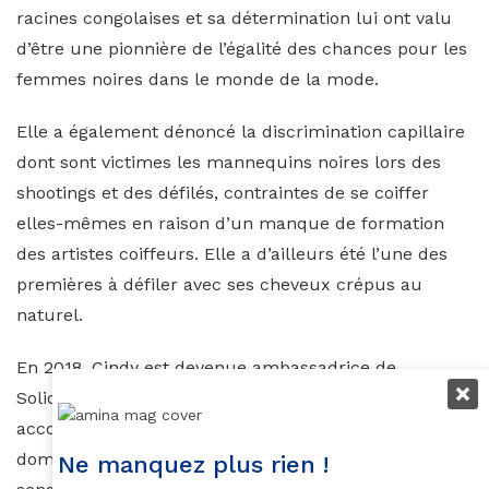
racines congolaises et sa détermination lui ont valu
d’être une pionnière de l’égalité des chances pour les
femmes noires dans le monde de la mode.
Elle a également dénoncé la discrimination capillaire
dont sont victimes les mannequins noires lors des
shootings et des défilés, contraintes de se coiffer
elles-mêmes en raison d’un manque de formation
des artistes coiffeurs. Elle a d’ailleurs été l’une des
premières à défiler avec ses cheveux crépus au
naturel.
En 2018, Cindy est devenue ambassadrice de
Solidarité Femmes, une association française qui
accompagne les femmes victimes de violences
domestiques. Dans le cadre de sa démarche de
Ne manquez plus rien !