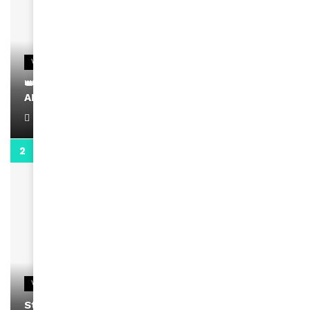
VIDEOS
👑 Remerciements à Ayden pour son message sur
AMINA, le Magazine de la Femme
April 1, 2022
0:13
VIDEOS
Stacy passe un message