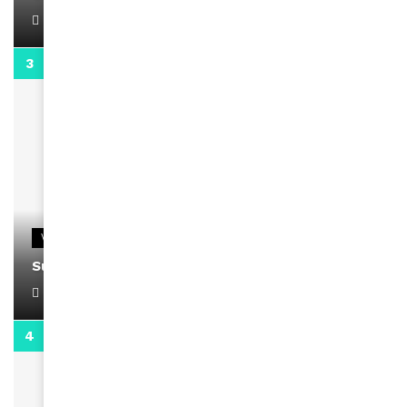
April 1, 2022
0:13
VIDEOS
Support Black Business Wee-kend
April 1, 2022
2:02