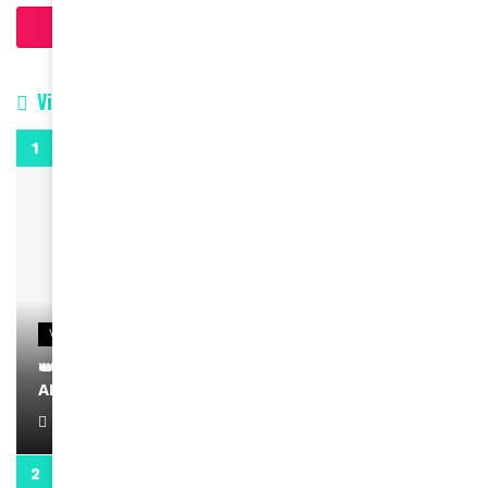
Charger plus d'articles
Vidéos
0:29
VIDEOS
👑 Remerciements à Ayden pour son message sur
AMINA, le Magazine de la Femme
April 1, 2022
0:13