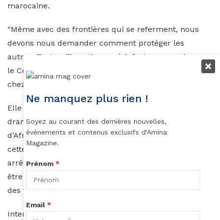
marocaine.
“Même avec des frontières qui se referment, nous
devons nous demander comment protéger les
autres. Tant qu’il continuera à infecter un seul pays,
le Covid-19 sera susceptible de venir se propager
chez nous”, a-t-elle poursuivi.
Ne manquez plus rien !
Elle a ensuite insisté sur une potentielle situation
dramatique à venir dans de nombreux pays
Soyez au courant des dernières nouvelles,
événements et contenus exclusifs d'Amina
d’Afrique : “D’un point de vue alimentaire, l’effet de
Magazine.
cette crise pourrait être terrible : exportations
arrêtées, ressources médicales qui ne peuvent plus
Prénom
*
être commercialisées… Cela pourrait conduire à
des famines ou à des émeutes sanglantes.”
Email
*
Interview complet à retrouver
ici.