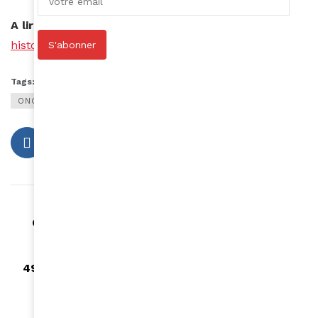
A lire aussi –
https://www.amina-mag.com/quatre-
histoires-insolites-sur-le-coronavirus/
S'abonner
Tags:
coronavirus
CRISE
najat vallaud belkacem
ONG ONE
rtl
Article précédent
Quatre histoires insolites sur le coronavirus
Article suivant
492 morts du coronavirus en Afrique et 10 267
cas officiels