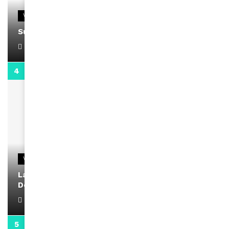
VIDEOS
Support Black Business Wee-kend
April 1, 2022
2:02
VIDEOS
La rubrique santé speciale coronavirus du
Docteur Makanda
April 1, 2022
0:13