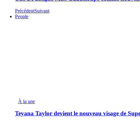
Précédent
Suivant
People
À la une
Teyana Taylor devient le nouveau visage de Sup