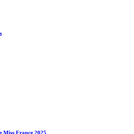
s
e Miss France 2025