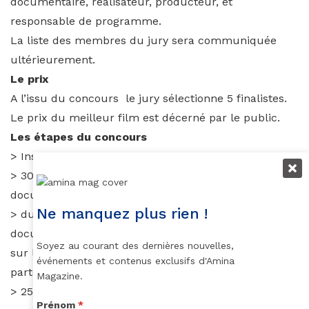
documentaire, réalisateur, producteur, et
responsable de programme.
La liste des membres du jury sera communiquée
ultérieurement.
Le prix
A l’issu du concours le jury sélectionne 5 finalistes.
Le prix du meilleur film est décerné par le public.
Les étapes du concours
> Inscription du 1er au 31 août,
> 30 septembre au 15 décembre, envoi des 22
documentaires par les candidats,
Ne manquez plus rien !
> du 20 décembre au 20 janvier diffusion des
documentaires sur le site internet du concours et
Soyez au courant des dernières nouvelles,
sur les chaines
événements et contenus exclusifs d'Amina
partenaires, vote du jury, ouverture du vote au public
Magazine.
> 25 janvier 2015 : annonce officielle des résultats
Prénom
*