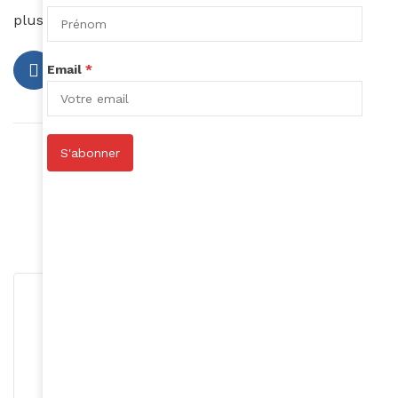
plus d’infos sur :
www.cab-music.com
Email
*
Article précédent
S'abonner
Kenzo
Article suivant
Sortez vos griffes