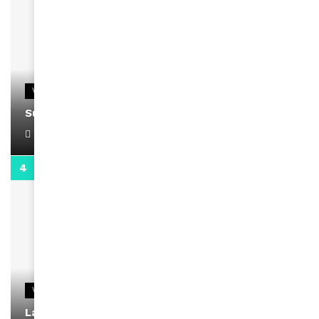
VIDEOS
Support Black Business Wee-kend
April 1, 2022
2:02
VIDEOS
La rubrique santé speciale coronavirus du