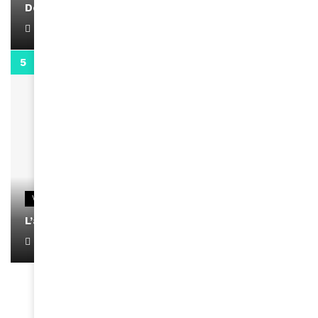
Docteur Makanda
April 1, 2022
0:13
VIDEOS
L’artiste Yoan s’exprime
January 1, 2022