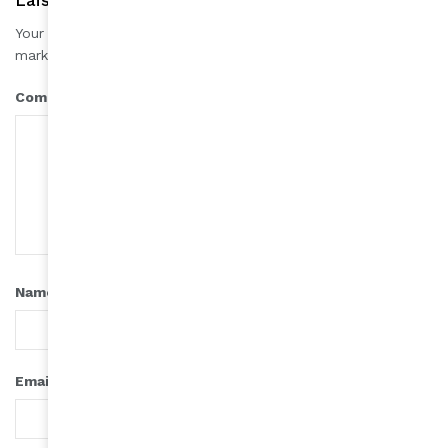
Laisser une réponse
Your email address will not be published.
Required fields are
*
marked
*
Comment
*
Name
*
Email