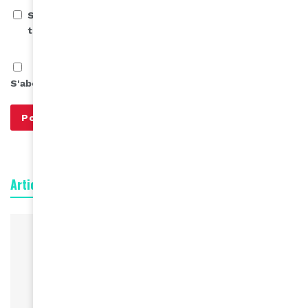
Save my name, email, and website in this browser for
the next time I comment.
S'abonner à notre infolettre
Articles connexes