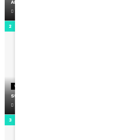
AMINA, le Magazine de la Femme
April 1, 2022
0:13
VIDEOS
Stacy passe un message
April 1, 2022
0:13