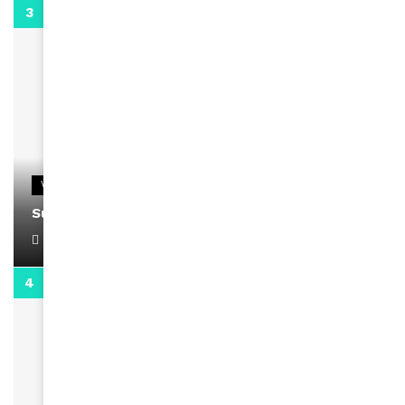
0:13
VIDEOS
Support Black Business Wee-kend
April 1, 2022
2:02