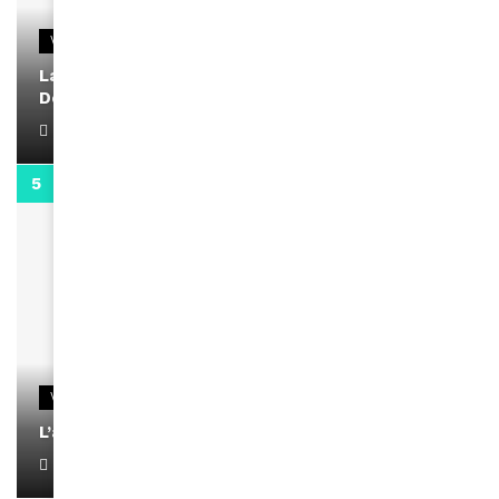
VIDEOS
La rubrique santé speciale coronavirus du
Docteur Makanda
April 1, 2022
0:13
VIDEOS
L’artiste Yoan s’exprime
January 1, 2022