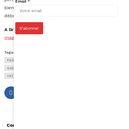
Email
*
bien appris quelque chose, c’est que l’on peut se
débrouiller nous-mêmes. A vos ongles !
S'abonner
A lire aussi :
https://www.amina-
mag.com/coronavirus-masques-en-tissu-oui-mais/
Tags:
beauté africaine
faux ongles
Femme africaine
manucure
retirer vernis
santé des ongles
Vernis
vernis gel
vernis semi-permanent
Article précédent
Coronavirus : "La vague arrive en Afrique, et cela