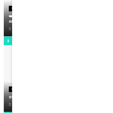
VIDEOS
👑 Remerciements à Ayden pour son message sur
AMINA, le Magazine de la Femme
April 1, 2022
0:13
VIDEOS
Stacy passe un message
April 1, 2022