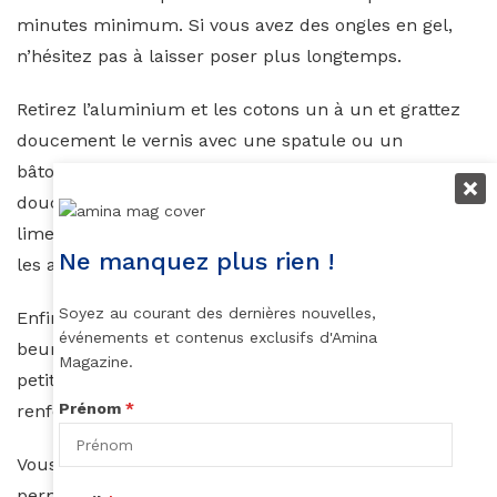
minutes minimum. Si vous avez des ongles en gel,
n’hésitez pas à laisser poser plus longtemps.
Retirez l’aluminium et les cotons un à un et grattez
doucement le vernis avec une spatule ou un
bâtonnet de buis adapté. Encore une fois,
doucement. Vous pouvez limer vos ongles avec une
lime douce pour retirer les éventuels résidus après
Ne manquez plus rien !
les avoir rincés.
Soyez au courant des dernières nouvelles,
Enfin, hydratez bien vos ongles avec l’huile ou le
événements et contenus exclusifs d'Amina
beurre de votre choix car ils sont fragilisés. Une
Magazine.
petite touche de vernis durcisseur permettra de les
Prénom
*
renforcer en plus de leur apporter de la brillance.
Vous savez tout pour retirer votre vernis semi-
permanent ! Finalement, si le confinement nous a