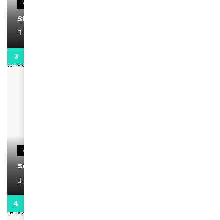
VIDEOS
Stacy passe un message
April 1, 2022
0:13
VIDEOS
Support Black Business Wee-kend
April 1, 2022
2:02