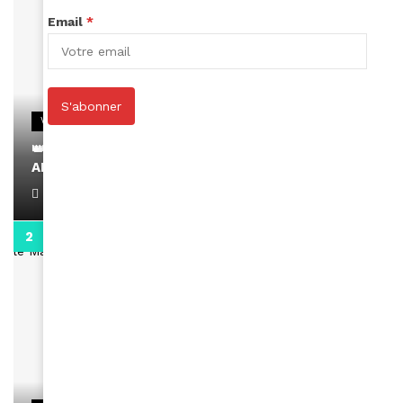
Email
*
S'abonner
VIDEOS
👑 Remerciements à Ayden pour son message sur
AMINA, le Magazine de la Femme
April 1, 2022
0:13