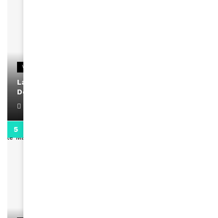
VIDEOS
La rubrique santé speciale coronavirus du
Docteur Makanda
April 1, 2022
0:13