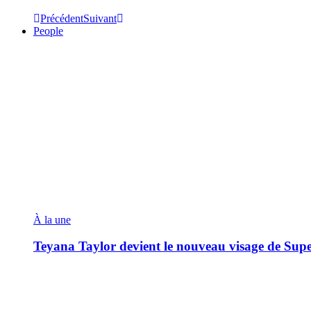
Précédent
Suivant
People
À la une
Teyana Taylor devient le nouveau visage de Sup