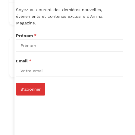
Soyez au courant des dernières nouvelles,
aubinhoude39@gmail.com
événements et contenus exclusifs d'Amina
Magazine.
Prénom
*
About
Email
*
Nothing to show!
S'abonner
Author Listings