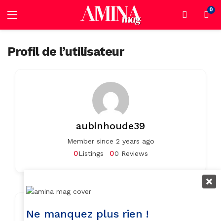
0
Profil de l’utilisateur
aubinhoude39
Member since 2 years ago
0
0
Listings
0 Reviews
Contact Info
Ne manquez plus rien !