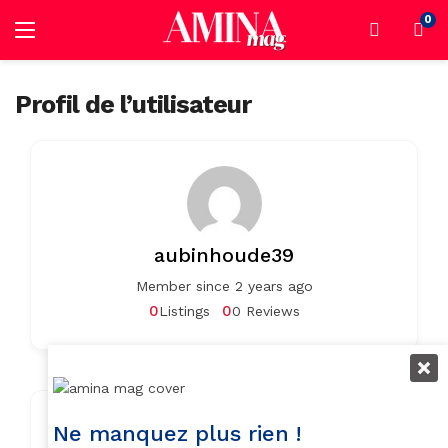
0
Profil de l’utilisateur
aubinhoude39
Member since 2 years ago
0
0
Listings
0 Reviews
Contact Info
Ne manquez plus rien !