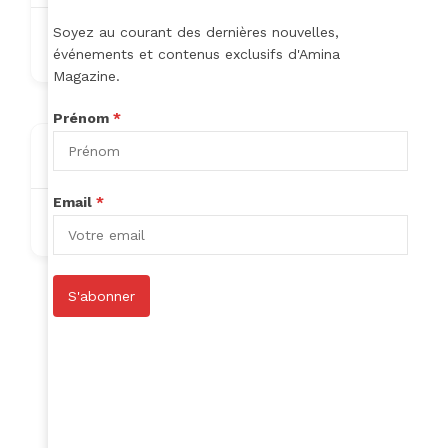
Soyez au courant des dernières nouvelles,
aubinhoude39@gmail.com
événements et contenus exclusifs d'Amina
Magazine.
Prénom
*
About
Email
*
Nothing to show!
S'abonner
Author Listings