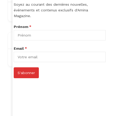
Soyez au courant des dernières nouvelles,
événements et contenus exclusifs d'Amina
aubinhoude39@gmail.com
Magazine.
Prénom
*
About
Email
*
Nothing to show!
S'abonner
Author Listings