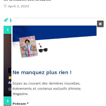
April 3, 2025
Vidéos
0:29
VIDEOS
Ne manquez plus rien !
Remerciements à Ayden pour son message sur
AMINA, le Magazine de la Femme
Soyez au courant des dernières nouvelles,
événements et contenus exclusifs d'Amina
April 1, 2022
Magazine.
0:13
Prénom
*