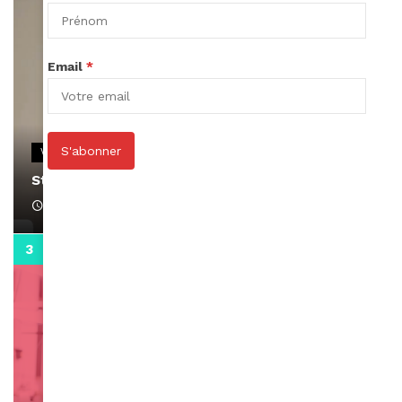
Email
*
S'abonner
VIDEOS
Stacy passe un message
April 1, 2022
0:13