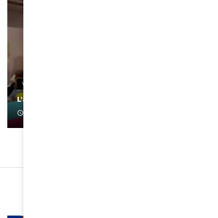
VIDEOS
L’artiste Yoan s’exprime
January 1, 2022