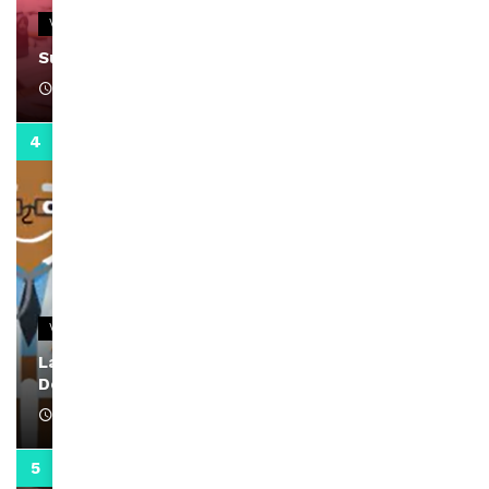
VIDEOS
Support Black Business Wee-kend
April 1, 2022
2:02
VIDEOS
La rubrique santé speciale coronavirus du
Docteur Makanda
April 1, 2022
0:13