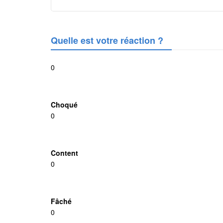
Quelle est votre réaction ?
0
Choqué
0
Content
0
Fâché
0