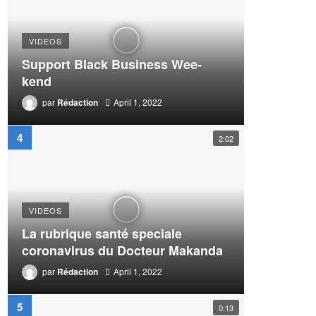
VIDEOS
Support Black Business Wee-
kend
par
Rédaction
April 1, 2022
2:02
VIDEOS
La rubrique santé speciale
coronavirus du Docteur Makanda
par
Rédaction
April 1, 2022
0:13