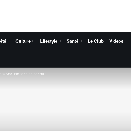
été
Culture
Lifestyle
Santé
Le Club
Videos
s avec une série de portraits