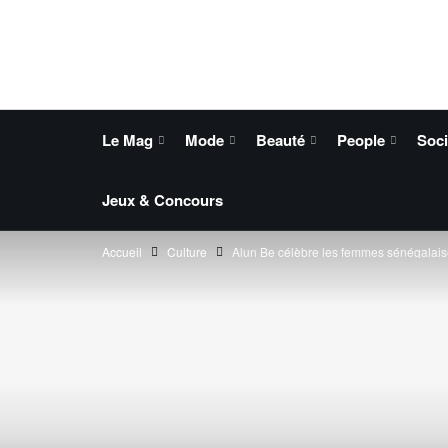
Le Mag
Mode
Beauté
People
Soci
Jeux & Concours
Accueil
Culture
Alun Be célèbre les femmes sénégalaise