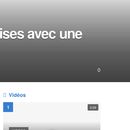
ises avec une
0
Vidéos
0:29