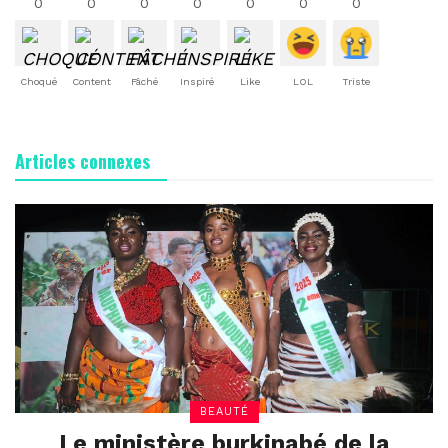
0
0
0
0
0
0
0
Choqué
Content
Fâché
Inspiré
Like
LOL
Triste
Articles connexes
BEAUTÉ
Le ministère burkinabé de la