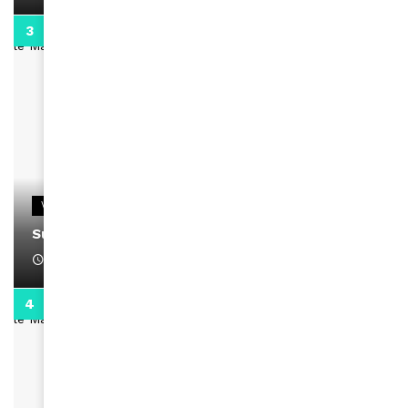
0:13
VIDEOS
Support Black Business Wee-kend
April 1, 2022
2:02