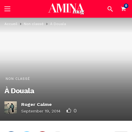
0
Accueil
Non classé
À Douala
NON CLASSÉ
À Douala
Roger Calme
0
September 19, 2014