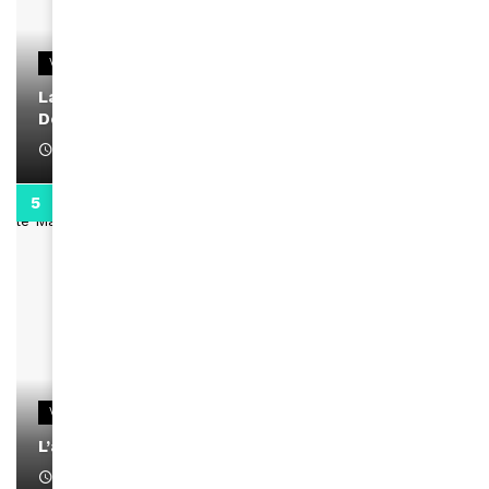
VIDEOS
La rubrique santé speciale coronavirus du
Docteur Makanda
April 1, 2022
0:13
VIDEOS
L’artiste Yoan s’exprime
January 1, 2022