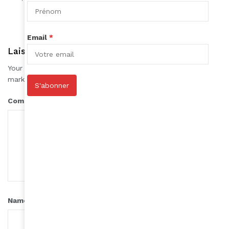
Email
*
Laisser une réponse
Your email address will not be published.
Required fields are
*
marked
S'abonner
*
Comment
*
Name