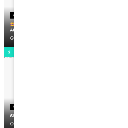
VIDEOS
Remerciements à Ayden pour son message sur
AMINA, le Magazine de la Femme
April 1, 2022
0:13
VIDEOS
Stacy passe un message
April 1, 2022