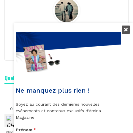
Roger Calme
S'abonner
Quelle est votre réaction ?
Ne manquez plus rien !
Soyez au courant des dernières nouvelles,
0
0
0
0
0
0
0
événements et contenus exclusifs d'Amina
Magazine.
Prénom
*
Choqué
Content
Fâché
Inspiré
Like
LOL
Triste