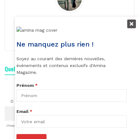
Roger Calme
S'abonner
Ne manquez plus rien !
Soyez au courant des dernières nouvelles,
événements et contenus exclusifs d'Amina
Quelle est votre réaction ?
Magazine.
Prénom
*
0
0
0
0
0
0
0
Email
*
Choqué
Content
Fâché
Inspiré
Like
LOL
Triste