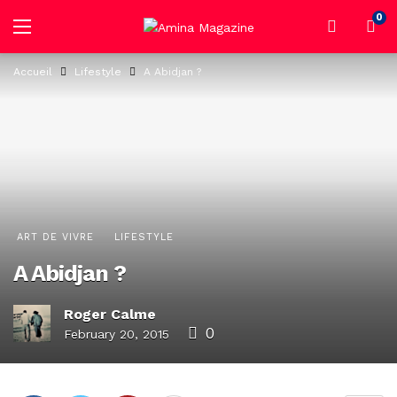
0
Accueil
Lifestyle
A Abidjan ?
ART DE VIVRE
LIFESTYLE
A Abidjan ?
Roger Calme
0
February 20, 2015