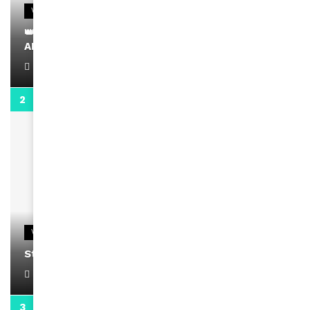
VIDEOS
👑 Remerciements à Ayden pour son message sur
AMINA, le Magazine de la Femme
April 1, 2022
0:13
VIDEOS
Stacy passe un message
April 1, 2022
0:13