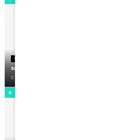
VIDEOS
Support Black Business Wee-kend
April 1, 2022
2:02