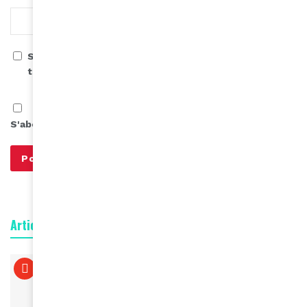
Save my name, email, and website in this browser for
the next time I comment.
S'abonner à notre infolettre
Articles connexes