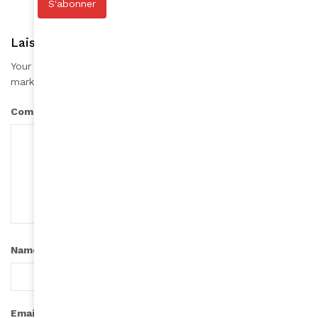
S'abonner
Laisser une réponse
Your email address will not be published.
Required fields are
*
marked
*
Comment
*
Name
*
Email