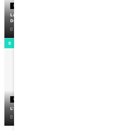
VIDEOS
La rubrique santé speciale coronavirus du
Docteur Makanda
April 1, 2022
0:13
VIDEOS
L’artiste Yoan s’exprime
January 1, 2022