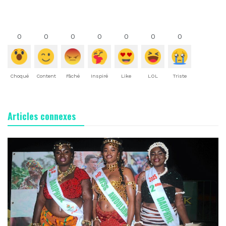
0
0
0
0
0
0
0
Choqué
Content
Fâché
Inspiré
Like
LOL
Triste
Articles connexes