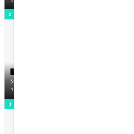
0:13
VIDEOS
Stacy passe un message
April 1, 2022
0:13