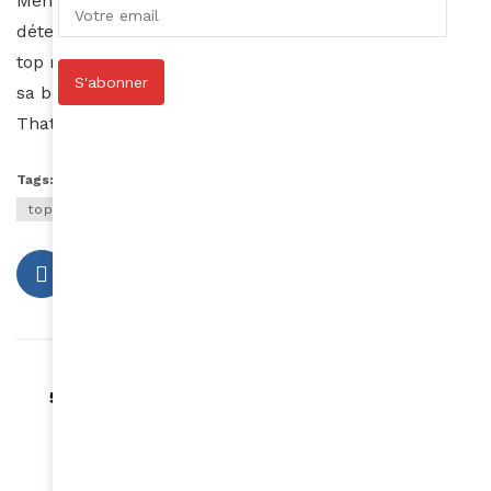
Menant son combat humanitaire avec la même
détermination qui lui a permis de s’élever au rang de
top model international, nous ne pouvons douter de
S'abonner
sa bonne volonté et de ses résultats.
Thatoux J Gnaore
Tags:
georgie badiel
mannequinat africain
top model burkinabé
Article précédent
5 résolutions beauté faciles à tenir en 2017
Article suivant
Landa Da Silva-Ajayi, un joyau de la mode