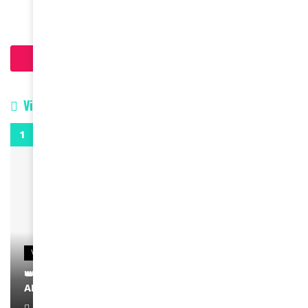
Charger plus d'articles
Vidéos
0:29
VIDEOS
👑 Remerciements à Ayden pour son message sur
AMINA, le Magazine de la Femme
April 1, 2022