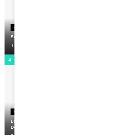
VIDEOS
Support Black Business Wee-kend
April 1, 2022
2:02
VIDEOS
La rubrique santé speciale coronavirus du
Docteur Makanda