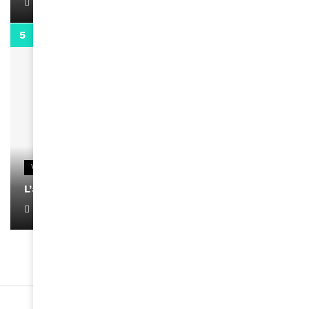
April 1, 2022
0:13
VIDEOS
L’artiste Yoan s’exprime
January 1, 2022