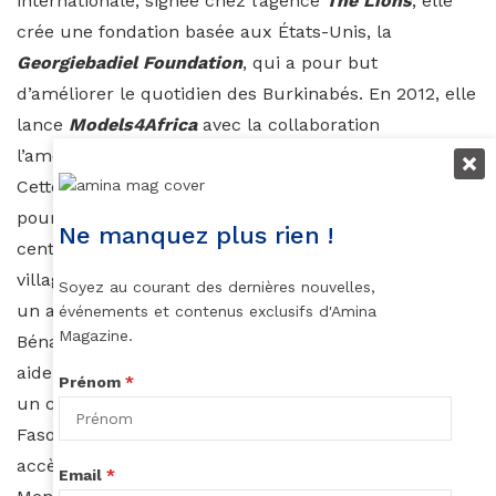
internationale, signée chez l’agence
The Lions
, elle
crée une fondation basée aux États-Unis, la
Georgiebadiel Foundation
, qui a pour but
d’améliorer le quotidien des Burkinabés. En 2012, elle
lance
Models4Africa
avec la collaboration
l’américaine Heide Lindgren également mannequin.
Cette organisation à but non lucratif qui se donne
pour objectif l’approvisionnement en eau potable de
Ne manquez plus rien !
centres sociaux, écoles, hôpitaux etc… dans les
villages et régions dans le besoin. Elles réalisent en
Soyez au courant des dernières nouvelles,
un an deux forages dans les villages de Nakar et
événements et contenus exclusifs d'Amina
Magazine.
Bénaré dans la région de Dano, au Burkina Faso. Elles
aident également à faire réparer deux forages dans
Prénom
*
un camp de réfugiés maliens au nord du Burkina
Faso. Via leur action, ce sont 20 000 personnes qui
accèdent à l’eau potable.
Email
*