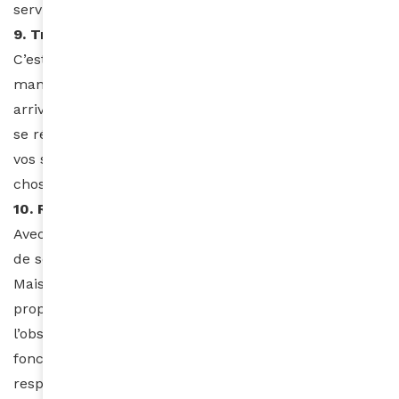
services d’un expert une ou deux fois dans l’année.
9. Traitez vos cheveux comme de l’or
C’est avec une routine cohérente et une
manipulation douce de vos cheveux que vous
arriverez à les sublimer. Avoir de beaux cheveux ne
se résume pas à un coup de peigne. Ne négligez pas
vos soins et dorlotez votre crinière comme si c’était la
chose la plus importante au monde.
10. Restez fidèle à ce qui fonctionne pour vous
Avec tous les soins capillaires existants, il est difficile
de se faire une idée sur ce qui fonctionne vraiment.
Mais encore une fois, tout dépend de la nature
propre de vos cheveux. Avec du temps et de
l’observation vous finirez par découvrir ce qui
fonctionne pour vous. Si vos cheveux sont plus
resplendissants avec de l’huile végétale alors utilisez