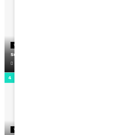
VIDEOS
Support Black Business Wee-kend
April 1, 2022
2:02
VIDEOS