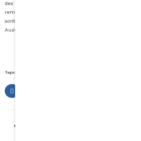
des produits qui en contiennent. Si vous avez
remarqué que vos cheveux poussent plus lorsqu’ils
sont tressés, alors tressez-les.
Auzouhat Gnaoré
Tags:
soins cheveux afro
soins cheveux naturels
Article précédent
Wizkid sous le coup d'un mandat d'arrêt en
Ouganda