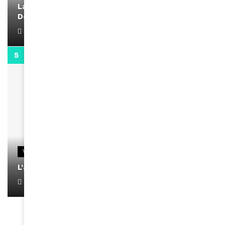
La rubrique santé speciale coronavirus du
Docteur Makanda
April 1, 2022
0:13
VIDEOS
L’artiste Yoan s’exprime
January 1, 2022