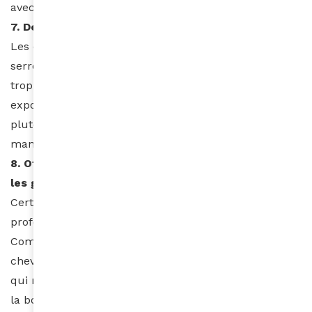
avec de l’huile végétale.
7. Des coiffures protectrices tout en douceur
Les coiffures qui demandent l’ajout d’extensions, qui
serrent à l’extrême vos cheveux et qui sont portées
trop longtemps, les fragilisent et les cassent. Ne vous
exposez pas à une alopécie de traction. Recherchez
plutôt des coiffures dont la réalisation nécessite une
manipulation plus douce de vos cheveux.
8. Offrez-vous les services d’un professionnel pour
les grandes occasions
Certains soins requièrent la main experte d’un
professionnel, comme une coupe ou une teinture.
Combien de fois vous avez essayé de vous teindre les
cheveux à la maison et avez été déçu par le résultat
qui ne correspondait en rien à la photo affichée sur
la boîte. Mettez de l’argent de côté et offrez-vous les