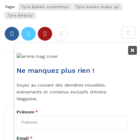
Tags:
Tyra Banks cosmetics
Tyra banks make up
Tyra Beauty
Article précédent
Grand Prix Photo
Ne manquez plus rien !
Article suivant
Soyez au courant des dernières nouvelles,
BBC MUSIC
événements et contenus exclusifs d'Amina
Magazine.
Prénom
*
Email
*