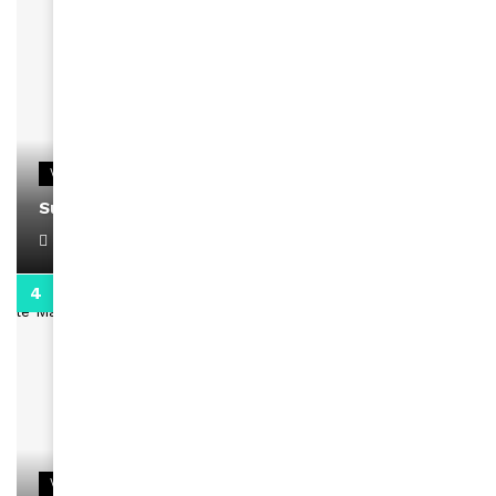
VIDEOS
Support Black Business Wee-kend
April 1, 2022
2:02
VIDEOS