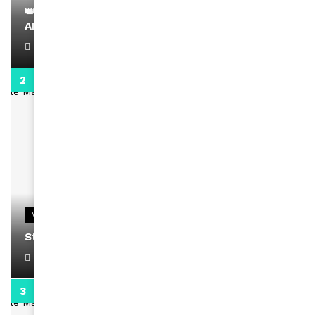
👑 Remerciements à Ayden pour son message sur
AMINA, le Magazine de la Femme
April 1, 2022
0:13
VIDEOS
Stacy passe un message
April 1, 2022
0:13