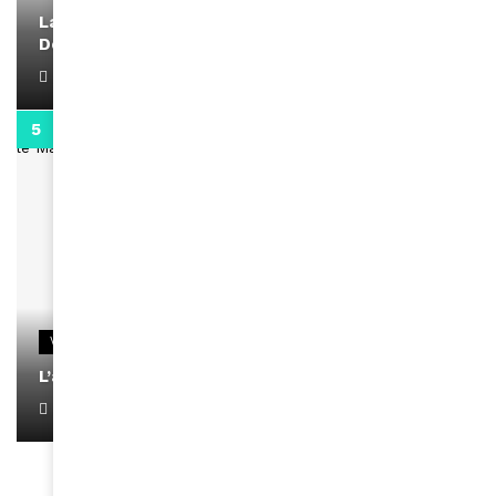
La rubrique santé speciale coronavirus du
Docteur Makanda
April 1, 2022
0:13
VIDEOS
L’artiste Yoan s’exprime
January 1, 2022