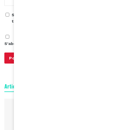
Save my name, email, and website in this browser for
the next time I comment.
S'abonner à notre infolettre
Articles connexes