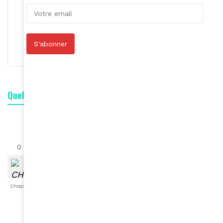
Roger Calme
S'abonner
S'abonner
Quelle est votre réaction ?
0
0
0
0
0
0
0
Choqué
Content
Fâché
Inspiré
Like
LOL
Triste