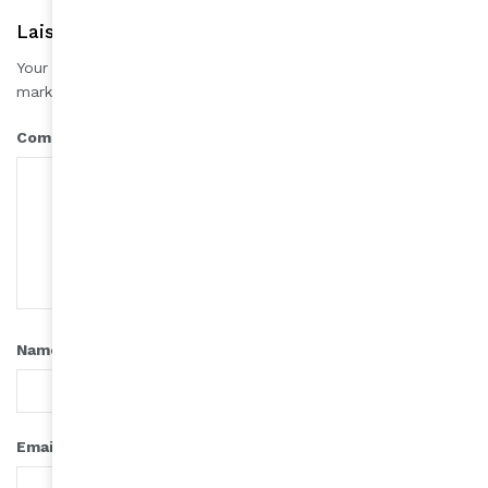
Laisser une réponse
Your email address will not be published.
Required fields are
*
marked
*
Comment
*
Name
*
Email