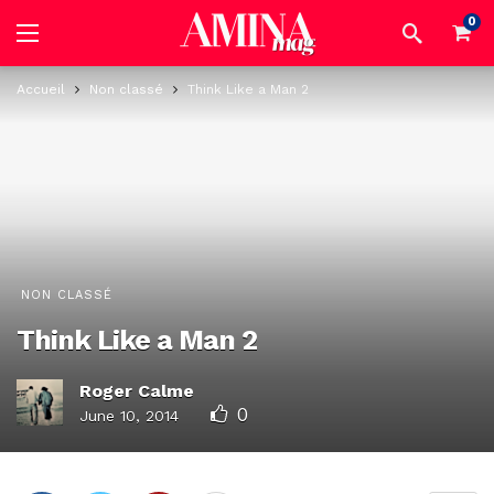
0
Accueil
Non classé
Think Like a Man 2
NON CLASSÉ
Think Like a Man 2
Roger Calme
0
June 10, 2014