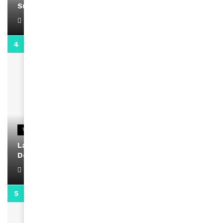
Support Black Business Wee-kend
April 1, 2022
2:02
VIDEOS
La rubrique santé speciale coronavirus du
Docteur Makanda
April 1, 2022
0:13