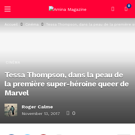
0
Accueil
Cinéma
Tessa Thompson, dans la peau de la première s
CINÉMA
Tessa Thompson, dans la peau de
la première super-héroine queer de
Marvel
Roger Calme
0
November 13, 2017