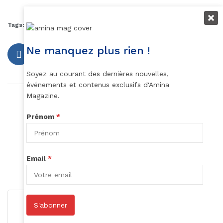
Tags:
tessa thompson
valkyrie Marvel
Ne manquez plus rien !
Soyez au courant des dernières nouvelles,
événements et contenus exclusifs d'Amina
Magazine.
Article précédent
5 huiles essentielles utilisables pendant la
Prénom
*
grossesse et l’allaitement
Article suivant
Un jour, une entrepreneuse : Sokona Diaby,
Email
*
fondatrice de SO'CUP
S'abonner