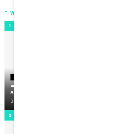
Vidéos
0:29
VIDEOS
👑 Remerciements à Ayden pour son message sur
AMINA, le Magazine de la Femme
April 1, 2022
0:13