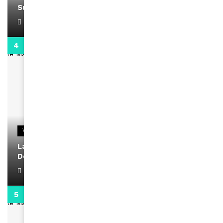
Support Black Business Wee-kend
April 1, 2022
2:02
VIDEOS
La rubrique santé speciale coronavirus du
Docteur Makanda
April 1, 2022
0:13