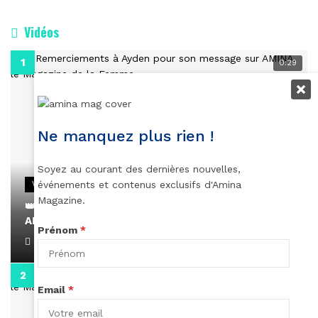
Vidéos
0:29
Ne manquez plus rien !
Soyez au courant des dernières nouvelles,
événements et contenus exclusifs d'Amina
VIDEOS
Magazine.
👑 Remerciements à Ayden pour son message sur
AMINA, le Magazine de la Femme
Prénom
*
April 1, 2022
0:13
Email
*