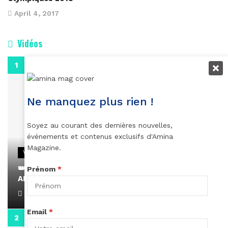
April 4, 2017
Vidéos
0:29
Ne manquez plus rien !
Soyez au courant des dernières nouvelles,
événements et contenus exclusifs d'Amina
Magazine.
VIDEOS
👑 Remerciements à Ayden pour son message sur
Prénom
*
AMINA, le Magazine de la Femme
April 1, 2022
Email
*
0:13