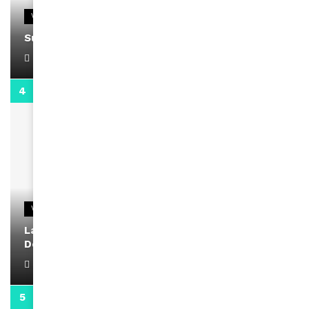
VIDEOS
Support Black Business Wee-kend
April 1, 2022
2:02
VIDEOS
La rubrique santé speciale coronavirus du
Docteur Makanda
April 1, 2022
0:13