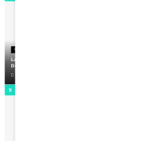
VIDEOS
La rubrique santé speciale coronavirus du
Docteur Makanda
April 1, 2022
0:13